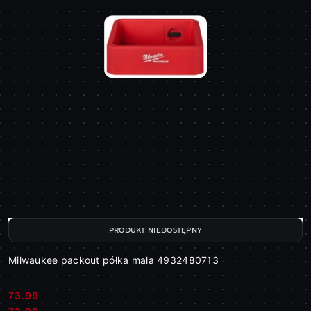
PRODUKT NIEDOSTĘPNY
Milwaukee packout półka mała 4932480713
73.99
Cena: