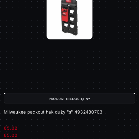
PRODUKT NIEDOSTĘPNY
Milwaukee packout hak duży "s" 4932480703
65.02
Cena:
Cena:
65.02