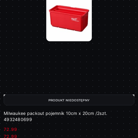
PRODUKT NIEDOSTĘPNY
Milwaukee packout pojemnik 10cm x 20cm /2szt.
4932480699
72.99
Cena:
Cena:
72.99