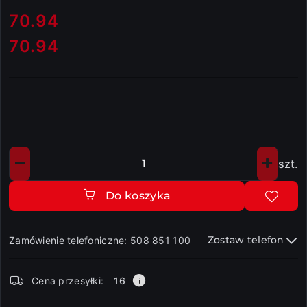
cena:
70.94
70.94
Cena:
szt.
Ilość
Do koszyka
Zostaw telefon
Zamówienie telefoniczne: 508 851 100
Dostępność
Cena przesyłki:
16
i
dostawa
Wyślij