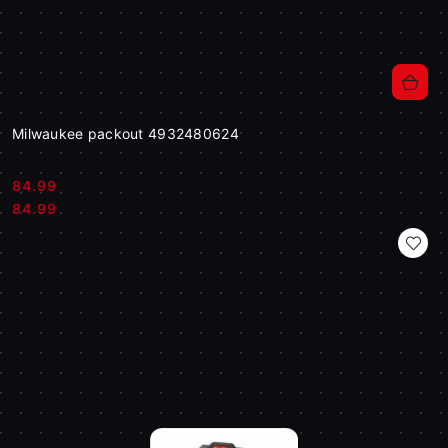
Milwaukee packout 4932480624
84.99
Cena:
Cena:
84.99