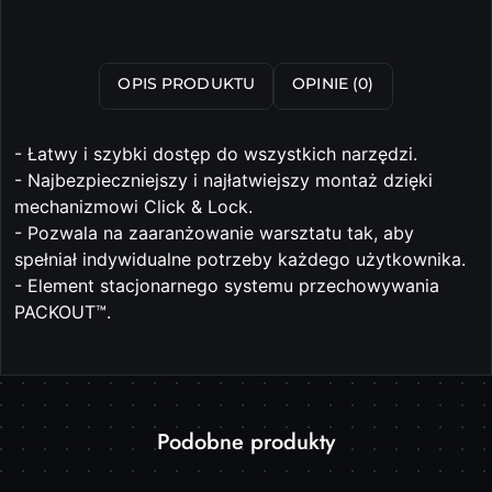
OPIS PRODUKTU
OPINIE (0)
- Łatwy i szybki dostęp do wszystkich narzędzi.
- Najbezpieczniejszy i najłatwiejszy montaż dzięki
mechanizmowi Click & Lock.
- Pozwala na zaaranżowanie warsztatu tak, aby
spełniał indywidualne potrzeby każdego użytkownika.
- Element stacjonarnego systemu przechowywania
PACKOUT™.
Produkty
Podobne produkty
Pomiń karuzelę produktów
o