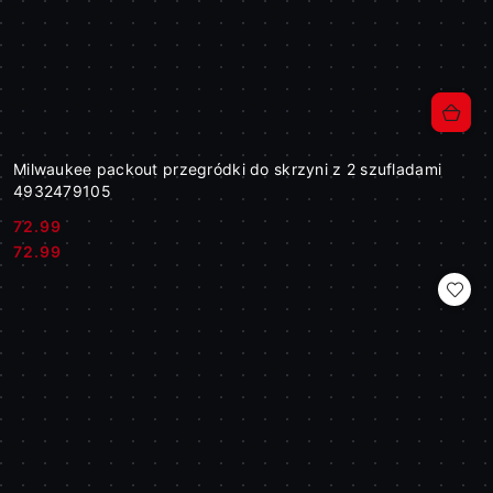
Milwaukee packout przegródki do skrzyni z 2 szufladami
4932479105
72.99
Cena:
Cena:
72.99