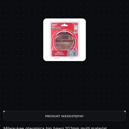
PRODUKT NIEDOSTĘPNY
Milwaukee otwornica big hawg 102mm multi material