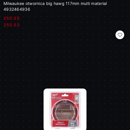
Milwaukee otwornica big hawg 117mm multi material
4932464936
255.03
Cena:
Cena:
255.03