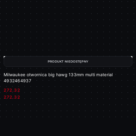
PRODUKT NIEDOSTĘPNY
Milwaukee otwornica big hawg 133mm multi material
4932464937
272.32
Cena:
Cena:
272.32