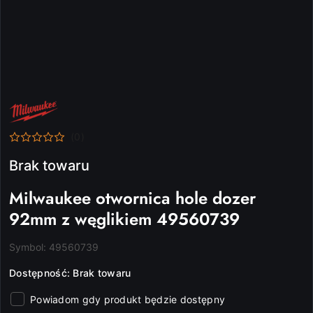
NAZWA
PRODUCENTA:
MILWAUKEE
(0)
Brak towaru
Milwaukee otwornica hole dozer
92mm z węglikiem 49560739
Symbol:
49560739
Dostępność:
Brak towaru
Powiadom gdy produkt będzie dostępny