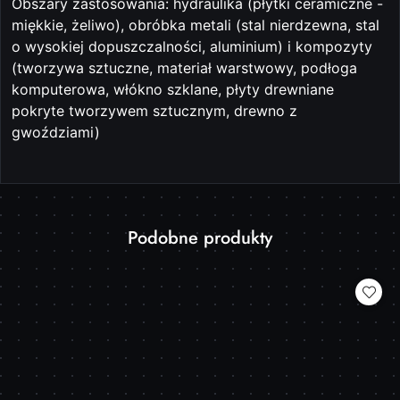
Obszary zastosowania: hydraulika (płytki ceramiczne -
miękkie, żeliwo), obróbka metali (stal nierdzewna, stal
o wysokiej dopuszczalności, aluminium) i kompozyty
(tworzywa sztuczne, materiał warstwowy, podłoga
komputerowa, włókno szklane, płyty drewniane
pokryte tworzywem sztucznym, drewno z
gwoździami)
Produkty
Podobne produkty
Pomiń karuzelę produktów
o
statusie: