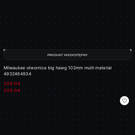
PRODUKT NIEDOSTĘPNY
Milwaukee otwornica big hawg 102mm multi material
4932464934
229.04
Cena:
Cena:
229.04