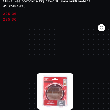
Milwaukee otwornica big hawg 108mm multi material
4932464935
235.36
Cena:
Cena:
235.36