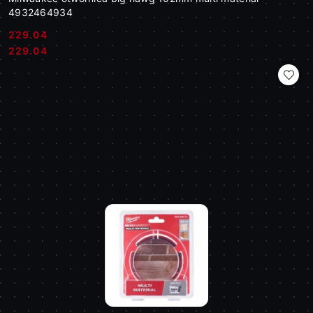
4932464934
229.04
Cena:
Cena:
229.04