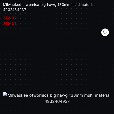
Milwaukee otwornica big hawg 133mm multi material
4932464937
272.32
Cena:
Cena:
272.32