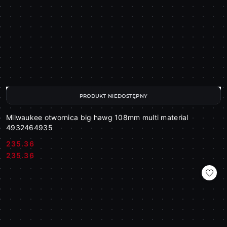
PRODUKT NIEDOSTĘPNY
Milwaukee otwornica big hawg 108mm multi material
4932464935
235.36
Cena:
Cena:
235.36