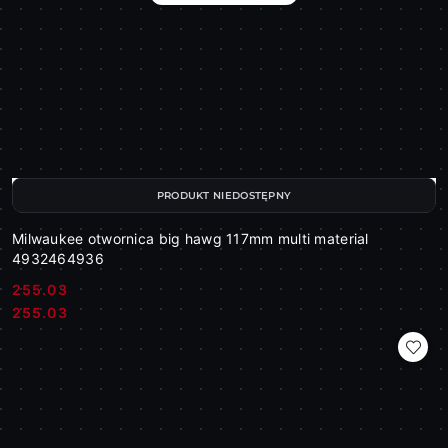
PRODUKT NIEDOSTĘPNY
Milwaukee otwornica big hawg 117mm multi material
4932464936
255.03
Cena:
Cena:
255.03