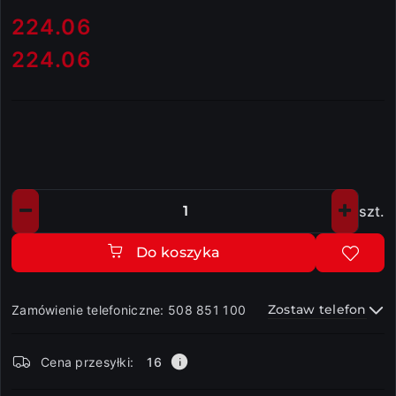
cena:
224.06
224.06
Cena:
szt.
Ilość
Do koszyka
Zostaw telefon
Zamówienie telefoniczne: 508 851 100
Dostępność
Cena przesyłki:
16
i
dostawa
Wyślij