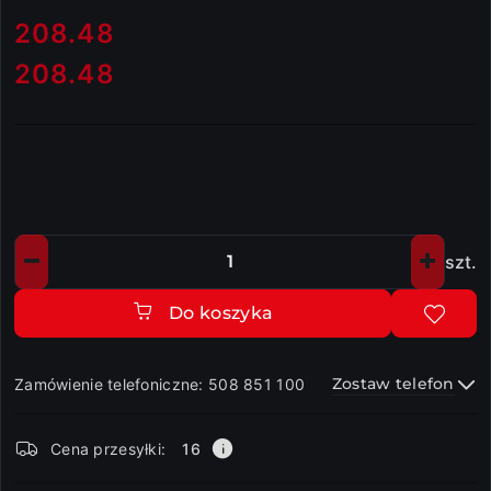
cena:
208.48
208.48
Cena:
szt.
Ilość
Do koszyka
Zostaw telefon
Zamówienie telefoniczne: 508 851 100
Dostępność
Cena przesyłki:
16
i
dostawa
Wyślij