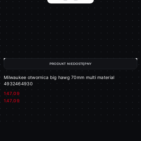
PRODUKT NIEDOSTĘPNY
Milwaukee otwornica big hawg 70mm multi material
4932464930
147.09
Cena:
Cena:
147.09