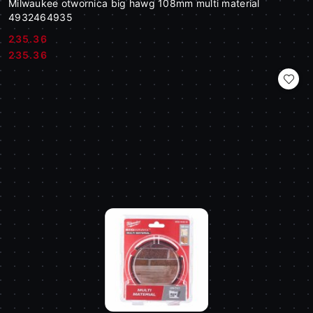
Milwaukee otwornica big hawg 108mm multi material
4932464935
235.36
Cena:
Cena:
235.36