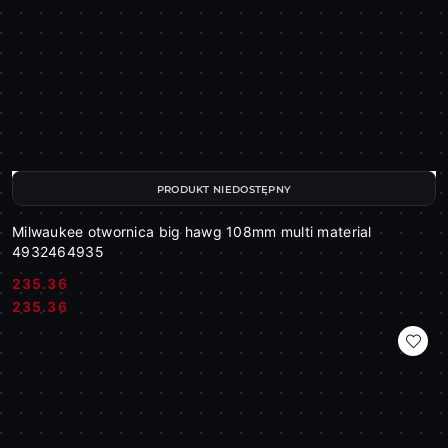
PRODUKT NIEDOSTĘPNY
Milwaukee otwornica big hawg 108mm multi material
4932464935
235.36
Cena:
Cena:
235.36