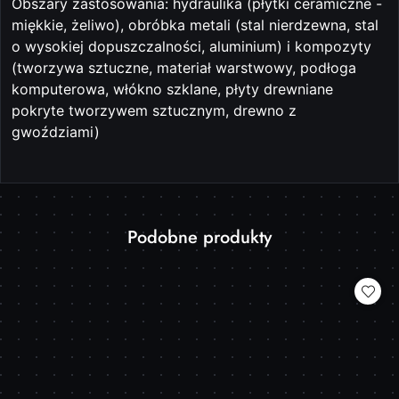
Obszary zastosowania: hydraulika (płytki ceramiczne -
miękkie, żeliwo), obróbka metali (stal nierdzewna, stal
o wysokiej dopuszczalności, aluminium) i kompozyty
(tworzywa sztuczne, materiał warstwowy, podłoga
komputerowa, włókno szklane, płyty drewniane
pokryte tworzywem sztucznym, drewno z
gwoździami)
Produkty
Podobne produkty
Pomiń karuzelę produktów
o
statusie: