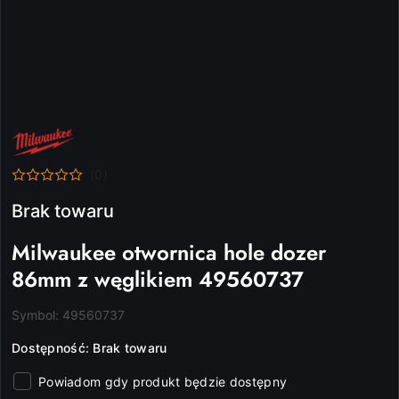
NAZWA
PRODUCENTA:
MILWAUKEE
(0)
Brak towaru
Milwaukee otwornica hole dozer
86mm z węglikiem 49560737
Symbol:
49560737
Dostępność:
Brak towaru
Powiadom gdy produkt będzie dostępny