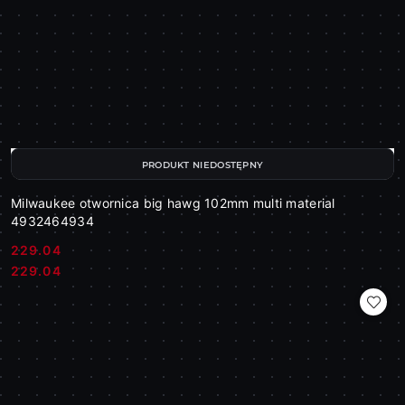
PRODUKT NIEDOSTĘPNY
Milwaukee otwornica big hawg 102mm multi material
4932464934
229.04
Cena:
Cena:
229.04