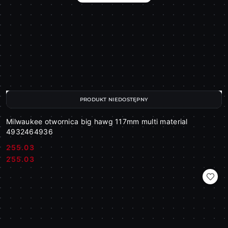
PRODUKT NIEDOSTĘPNY
Milwaukee otwornica big hawg 117mm multi material
4932464936
255.03
Cena:
Cena:
255.03