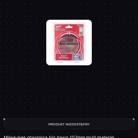
PRODUKT NIEDOSTĘPNY
Milwaukee otwornica big hawg 102mm multi material