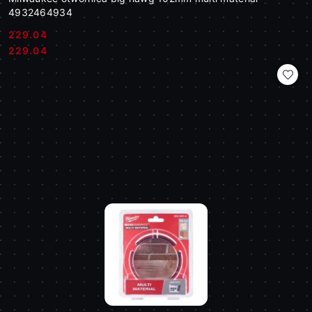
4932464934
229.04
Cena:
Cena:
229.04