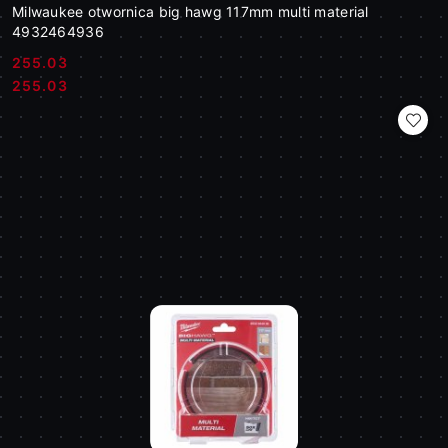
Milwaukee otwornica big hawg 117mm multi material
4932464936
255.03
Cena:
Cena:
255.03