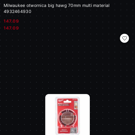
Milwaukee otwornica big hawg 70mm multi material
4932464930
147.09
Cena:
Cena:
147.09