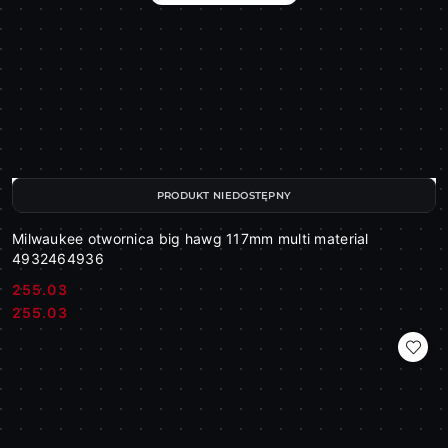
PRODUKT NIEDOSTĘPNY
Milwaukee otwornica big hawg 117mm multi material
4932464936
255.03
Cena:
Cena:
255.03