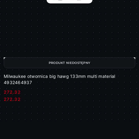
PRODUKT NIEDOSTĘPNY
Milwaukee otwornica big hawg 133mm multi material
4932464937
272.32
Cena:
Cena:
272.32