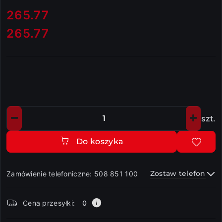
cena:
265.77
265.77
Cena:
szt.
Ilość
Do koszyka
Zostaw telefon
Zamówienie telefoniczne: 508 851 100
Dostępność
Cena przesyłki:
0
i
dostawa
Wyślij