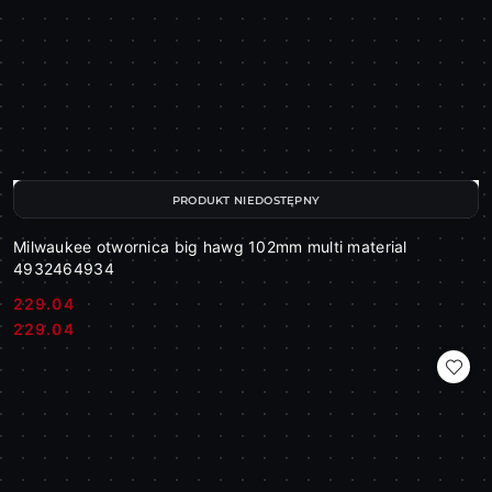
PRODUKT NIEDOSTĘPNY
Milwaukee otwornica big hawg 102mm multi material
4932464934
229.04
Cena:
Cena:
229.04