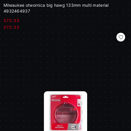
Milwaukee otwornica big hawg 133mm multi material
4932464937
272.32
Cena:
Cena:
272.32