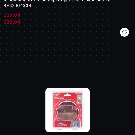
4932464934
229.04
Cena:
Cena:
229.04