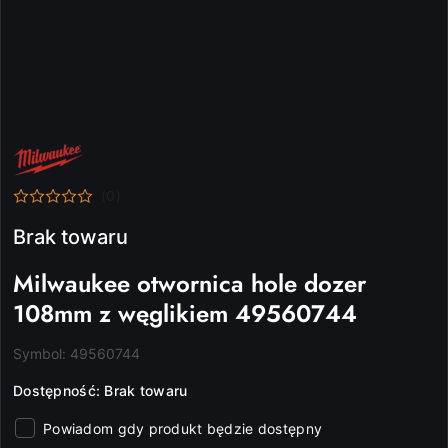
NAZWA
PRODUCENTA:
MILWAUKEE
(0)
Brak towaru
Milwaukee otwornica hole dozer
108mm z węglikiem 49560744
Symbol:
49560744
Dostępność:
Brak towaru
Powiadom gdy produkt będzie dostępny