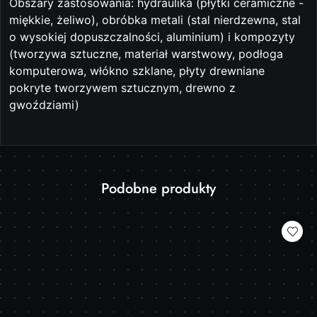
Obszary zastosowania: hydraulika (płytki ceramiczne -
miękkie, żeliwo), obróbka metali (stal nierdzewna, stal
o wysokiej dopuszczalności, aluminium) i kompozyty
(tworzywa sztuczne, materiał warstwowy, podłoga
komputerowa, włókno szklane, płyty drewniane
pokryte tworzywem sztucznym, drewno z
gwoździami)
Produkty
Podobne produkty
Pomiń karuzelę produktów
o
statusie: