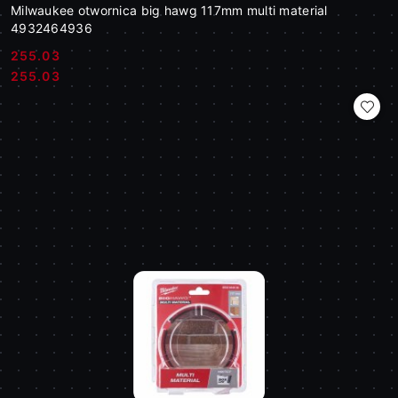
Milwaukee otwornica big hawg 117mm multi material
4932464936
255.03
Cena:
Cena:
255.03