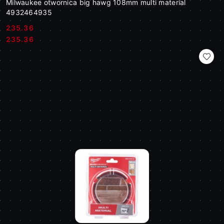
Milwaukee otwornica big hawg 108mm multi material
4932464935
235.36
Cena:
Cena:
235.36