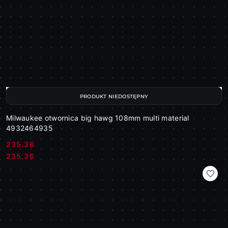
PRODUKT NIEDOSTĘPNY
Milwaukee otwornica big hawg 108mm multi material
4932464935
235.36
Cena:
Cena:
235.36