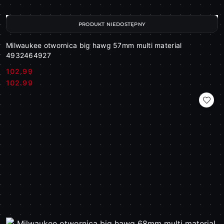
PRODUKT NIEDOSTĘPNY
Milwaukee otwornica big hawg 57mm multi material
4932464927
102.99
Cena:
Cena:
102.99