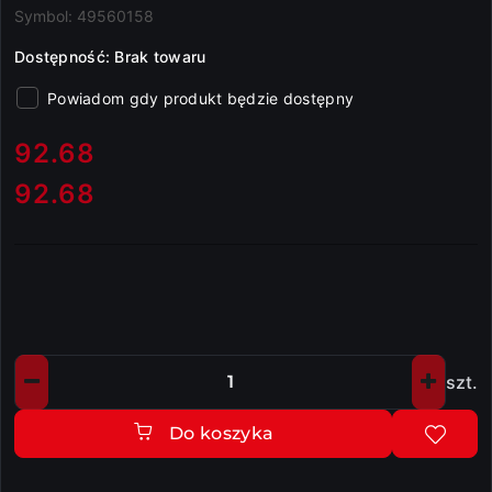
Symbol:
49560158
Dostępność:
Brak towaru
Powiadom gdy produkt będzie dostępny
cena:
92.68
92.68
Cena:
szt.
Ilość
Do koszyka