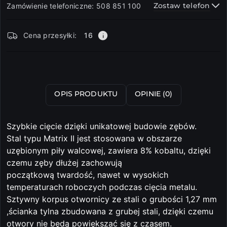
Zostaw telefon
Zamówienie telefoniczne: 508 851 100
Dostępność
Cena przesyłki:
16
i
dostawa
Wyślij
OPIS PRODUKTU
OPINIE (0)
Szybkie cięcie dzięki unikatowej budowie zębów.
Stal typu Matrix II jest stosowana w obszarze
uzębionym piły walcowej, zawiera 8% kobaltu, dzięki
czemu zęby dłużej zachowują
początkową twardość, nawet w wysokich
temperaturach roboczych podczas cięcia metalu.
Sztywny korpus otwornicy ze stali o grubości 1,27 mm
,ścianka tylna zbudowana z grubej stali, dzięki czemu
otwory nie będą powiększać się z czasem.