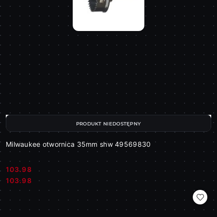
PRODUKT NIEDOSTĘPNY
Milwaukee otwornica 35mm shw 49569830
103.98
Cena:
Cena:
103.98