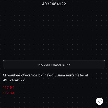
PRODUKT NIEDOSTĘPNY
Milwaukee otwornica big hawg 30mm multi material
4932464922
117.64
Cena:
Cena:
117.64