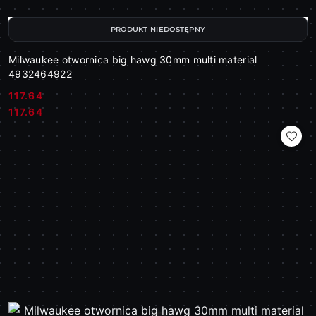
PRODUKT NIEDOSTĘPNY
Milwaukee otwornica big hawg 30mm multi material
4932464922
117.64
Cena:
Cena:
117.64