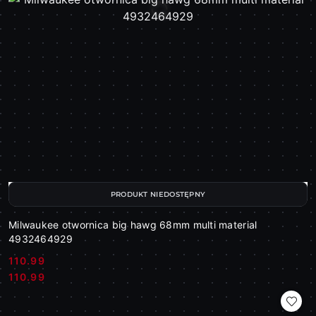
PRODUKT NIEDOSTĘPNY
Milwaukee otwornica big hawg 68mm multi material
4932464929
110.99
Cena:
Cena:
110.99