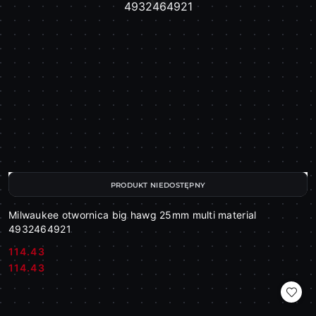
PRODUKT NIEDOSTĘPNY
Milwaukee otwornica big hawg 25mm multi material
4932464921
114.43
Cena:
Cena:
114.43