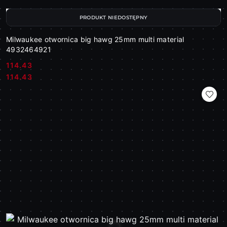
PRODUKT NIEDOSTĘPNY
Milwaukee otwornica big hawg 25mm multi material
4932464921
114.43
Cena:
Cena:
114.43