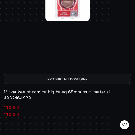
PRODUKT NIEDOSTĘPNY
Milwaukee otwornica big hawg 68mm multi material
4932464929
110.99
Cena:
Cena:
110.99