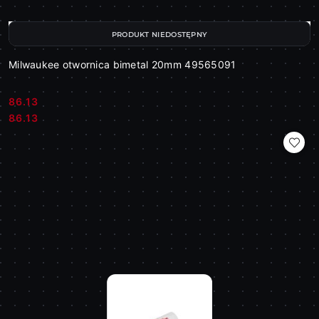
PRODUKT NIEDOSTĘPNY
Milwaukee otwornica bimetal 20mm 49565091
86.13
Cena:
Cena:
86.13