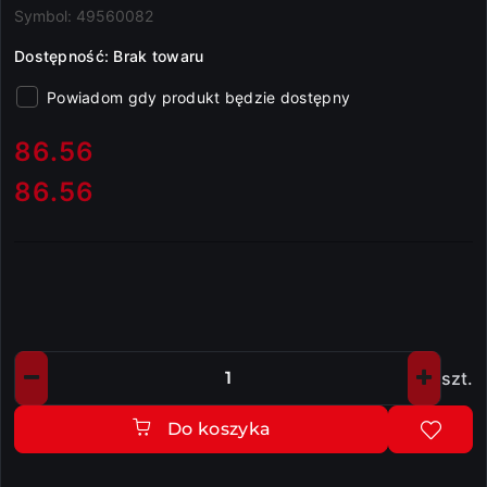
Symbol:
49560082
Dostępność:
Brak towaru
Powiadom gdy produkt będzie dostępny
cena:
86.56
86.56
Cena:
szt.
Ilość
Do koszyka