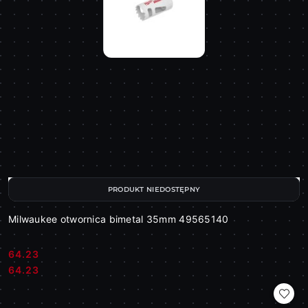
PRODUKT NIEDOSTĘPNY
Milwaukee otwornica bimetal 35mm 49565140
64.23
Cena:
Cena:
64.23