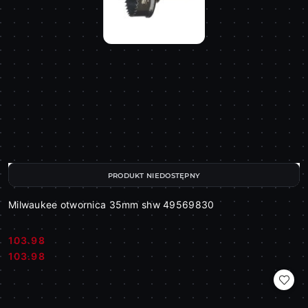
PRODUKT NIEDOSTĘPNY
Milwaukee otwornica 35mm shw 49569830
103.98
Cena:
Cena:
103.98