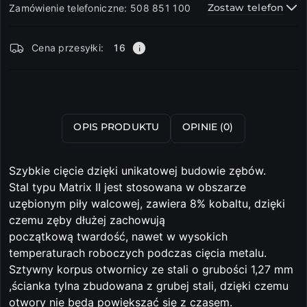
Zostaw telefon
Zamówienie telefoniczne: 508 851 100
Dostępność
Cena przesyłki:
16
i
dostawa
Wyślij
OPIS PRODUKTU
OPINIE (0)
Szybkie cięcie dzięki unikatowej budowie zębów.
Stal typu Matrix II jest stosowana w obszarze
uzębionym piły walcowej, zawiera 8% kobaltu, dzięki
czemu zęby dłużej zachowują
początkową twardość, nawet w wysokich
temperaturach roboczych podczas cięcia metalu.
Sztywny korpus otwornicy ze stali o grubości 1,27 mm
,ścianka tylna zbudowana z grubej stali, dzięki czemu
otwory nie będą powiększać się z czasem.