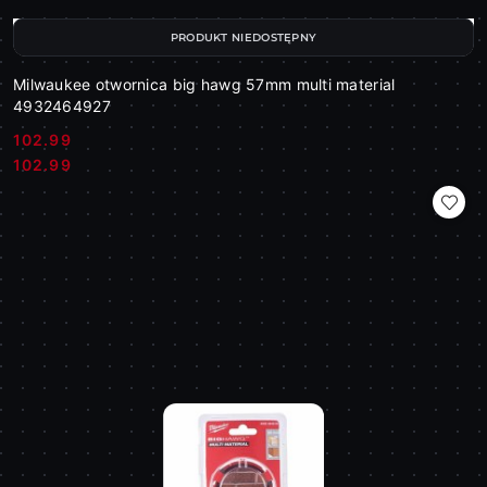
PRODUKT NIEDOSTĘPNY
Milwaukee otwornica big hawg 57mm multi material
4932464927
102.99
Cena:
Cena:
102.99