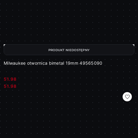
PRODUKT NIEDOSTĘPNY
Milwaukee otwornica bimetal 19mm 49565090
51.98
Cena:
Cena:
51.98