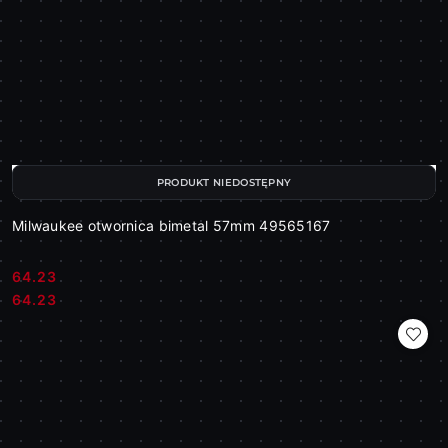
PRODUKT NIEDOSTĘPNY
Milwaukee otwornica bimetal 57mm 49565167
64.23
Cena:
Cena:
64.23