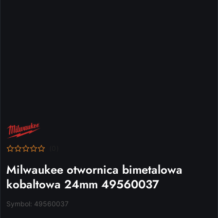
NAZWA
PRODUCENTA:
MILWAUKEE
(0)
Milwaukee otwornica bimetalowa
kobaltowa 24mm 49560037
Symbol:
49560037