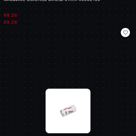
69.26
Cena:
Cena:
69.26