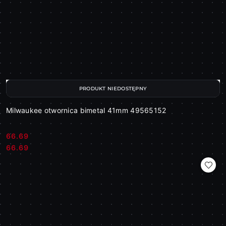
PRODUKT NIEDOSTĘPNY
Milwaukee otwornica bimetal 41mm 49565152
66.69
Cena:
Cena:
66.69