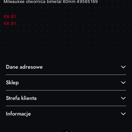
Milwaukee otwornica bimetal 60mm 49565169
68.81
Cena:
Cena:
68.81
Dane adresowe
Sklep
Strefa klienta
Informacje