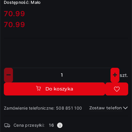
Dostępność:
Mało
cena:
70.99
70.99
Cena:
szt.
Ilość
Do koszyka
Zostaw telefon
Zamówienie telefoniczne: 508 851 100
Dostępność
Cena przesyłki:
16
i