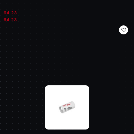
64.23
Cena:
Cena:
64.23