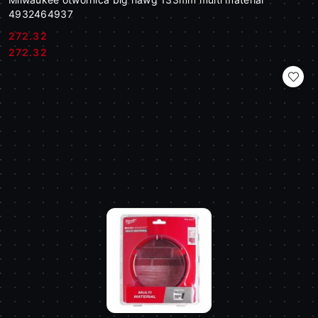
4932464937
272.32
Cena:
Cena:
272.32