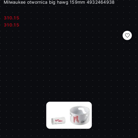
Milwaukee otwornica big hawg 159mm 4932464938
310.15
Cena:
Cena:
310.15