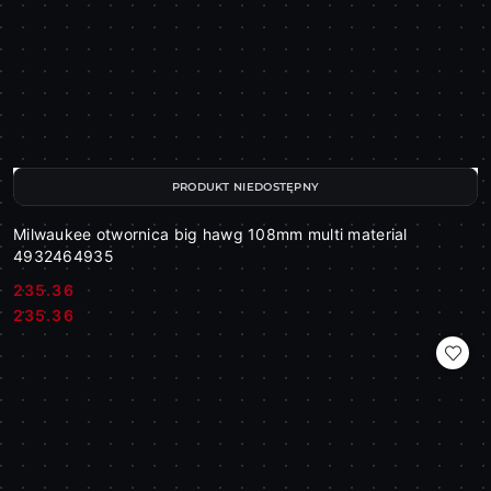
PRODUKT NIEDOSTĘPNY
Milwaukee otwornica big hawg 108mm multi material
4932464935
235.36
Cena:
Cena:
235.36