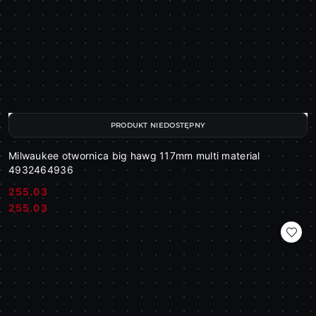
PRODUKT NIEDOSTĘPNY
Milwaukee otwornica big hawg 117mm multi material
4932464936
255.03
Cena:
Cena:
255.03