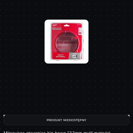
PRODUKT NIEDOSTĘPNY
Milwaukee otwornica big hawg 133mm multi material