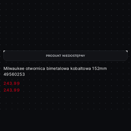
PRODUKT NIEDOSTĘPNY
Milwaukee otwornica bimetalowa kobaltowa 152mm
49560253
243.99
Cena:
Cena:
243.99