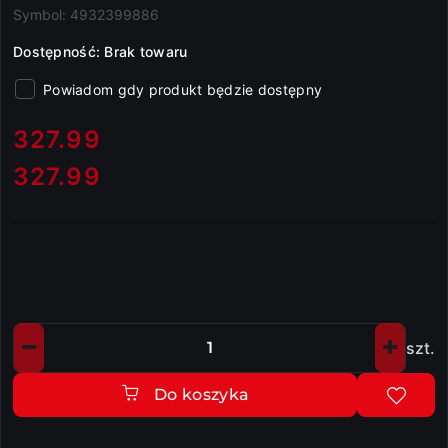
Symbol:
4932399886
Dostępność:
Brak towaru
Powiadom gdy produkt będzie dostępny
cena:
327.99
327.99
Cena:
szt.
Ilość
Do koszyka