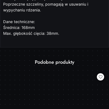
Poprzeczne szczeliny, pomagają w usuwaniu i
wypychaniu rdzenia.
Dane techniczne:
Średnica: 168mm
Max. głębokość cięcia: 38mm.
Produkty
Podobne produkty
Pomiń karuzelę produktów
o
statusie: