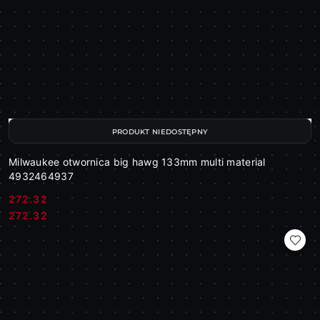
PRODUKT NIEDOSTĘPNY
Milwaukee otwornica big hawg 133mm multi material
4932464937
272.32
Cena:
Cena:
272.32