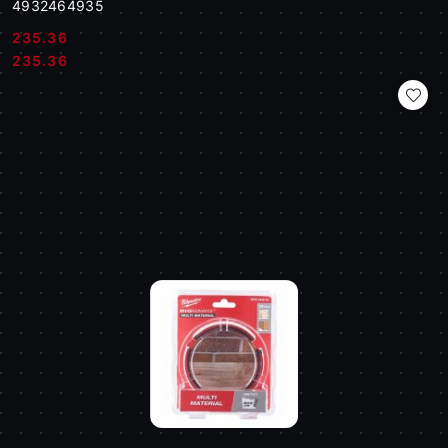
4932464935
235.36
Cena:
Cena:
235.36