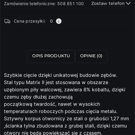
Zostaw telefon
Zamówienie telefoniczne: 508 851 100
Dostępność
Cena przesyłki:
0
i
dostawa
Wyślij
OPIS PRODUKTU
OPINIE (0)
Szybkie cięcie dzięki unikatowej budowie zębów.
Stal typu Matrix II jest stosowana w obszarze
uzębionym piły walcowej, zawiera 8% kobaltu, dzięki
czemu zęby dłużej zachowują
początkową twardość, nawet w wysokich
temperaturach roboczych podczas cięcia metalu.
Sztywny korpus otwornicy ze stali o grubości 1,27 mm
,ścianka tylna zbudowana z grubej stali, dzięki czemu
otwory nie będą powiększać się z czasem.