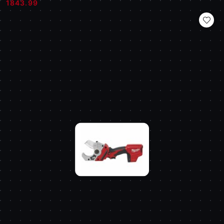
Cena:
Cena:
1843.99