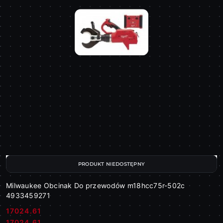
PRODUKT NIEDOSTĘPNY
Milwaukee Obcinak Do przewodów m18hcc75r-502c
4933459271
17024.61
Cena:
Cena:
17024.61