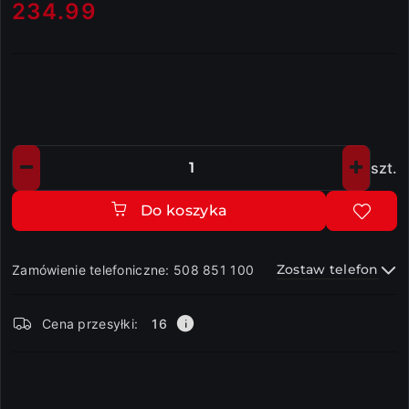
234.99
Cena:
szt.
Ilość
Do koszyka
Zostaw telefon
Zamówienie telefoniczne: 508 851 100
Dostępność
Cena przesyłki:
16
i
dostawa
Wyślij