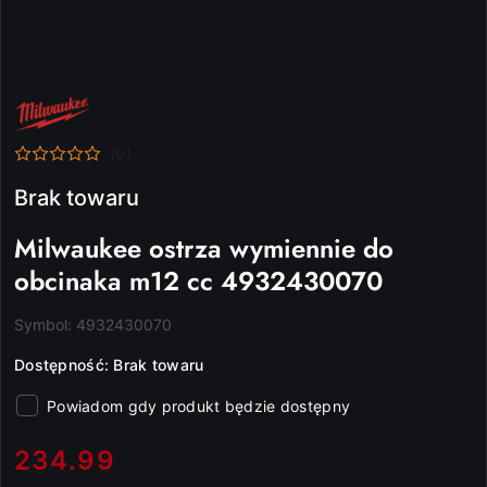
NAZWA
PRODUCENTA:
MILWAUKEE
(0)
Brak towaru
Milwaukee ostrza wymiennie do
obcinaka m12 cc 4932430070
Symbol:
4932430070
Dostępność:
Brak towaru
Powiadom gdy produkt będzie dostępny
cena:
234.99