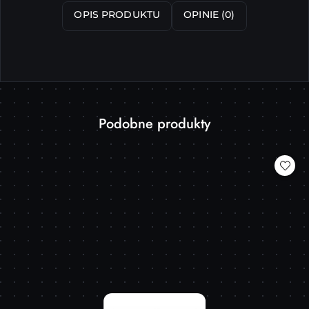
OPIS PRODUKTU
OPINIE (0)
Produkty
Podobne produkty
Pomiń karuzelę produktów
o
statusie: