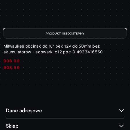
PRODUKT NIEDOSTĘPNY
Milwaukee obcinak do rur pex 12v do 50mm bez
akumulatorów i ładowarki c12 ppc-0 4933416550
908.99
Cena:
Cena:
908.99
Dane adresowe
Sklep