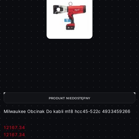
PRODUKT NIEDOSTĘPNY
Milwaukee Obcinak Do kabli m18 hcc45-522c 4933459266
12167.34
Cena:
Cena:
12167.34