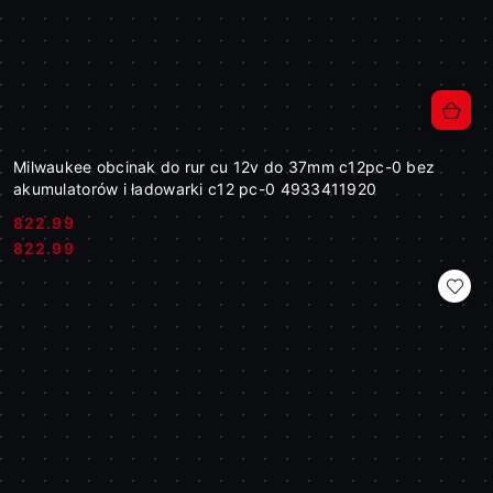
Milwaukee obcinak do rur cu 12v do 37mm c12pc-0 bez
akumulatorów i ładowarki c12 pc-0 4933411920
822.99
Cena:
Cena:
822.99