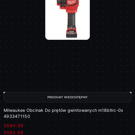
PRODUKT NIEDOSTĘPNY
Milwaukee Obcinak Do prętów gwintowanych m18bltrc-0x
4933471150
2583.99
Cena:
Cena:
2583.99