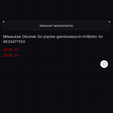
PRODUKT NIEDOSTĘPNY
Milwaukee Obcinak Do prętów gwintowanych m18bltrc-0x
4933471150
2518.75
Cena:
Cena:
2518.75