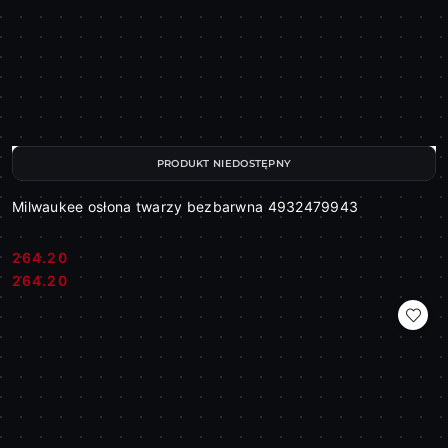
PRODUKT NIEDOSTĘPNY
Milwaukee osłona twarzy bezbarwna 4932479943
264.20
Cena:
Cena:
264.20