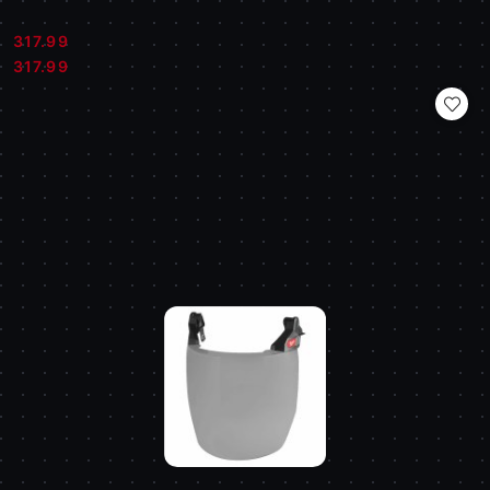
317.99
Cena:
Cena:
317.99