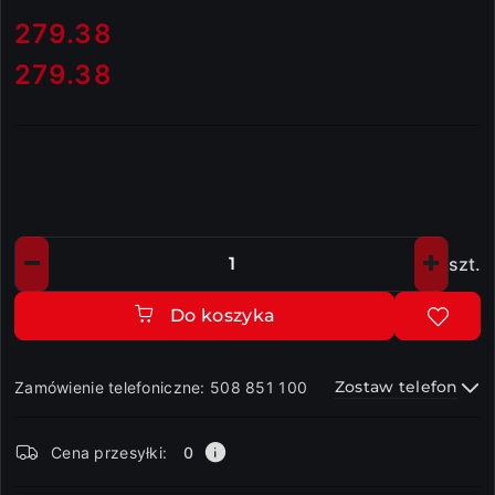
cena:
279.38
279.38
Cena:
szt.
Ilość
Do koszyka
Zostaw telefon
Zamówienie telefoniczne: 508 851 100
Dostępność
Cena przesyłki:
0
i
dostawa
Wyślij