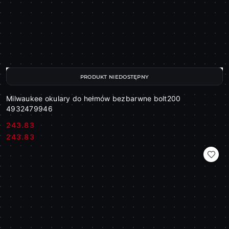
PRODUKT NIEDOSTĘPNY
Milwaukee okulary do hełmów bezbarwne bolt200
4932479946
243.83
Cena:
Cena:
243.83