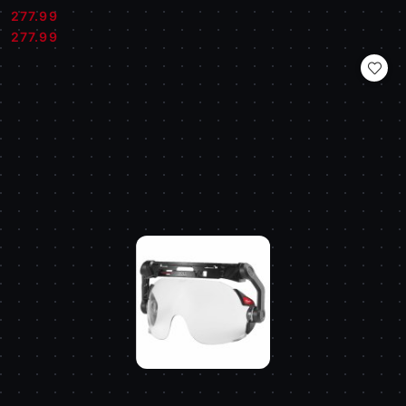
277.99
Cena:
Cena:
277.99