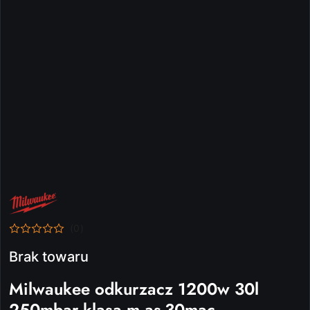
NAZWA
PRODUCENTA:
MILWAUKEE
(0)
Brak towaru
Milwaukee odkurzacz 1200w 30l
250mbar klasa m as-30mac