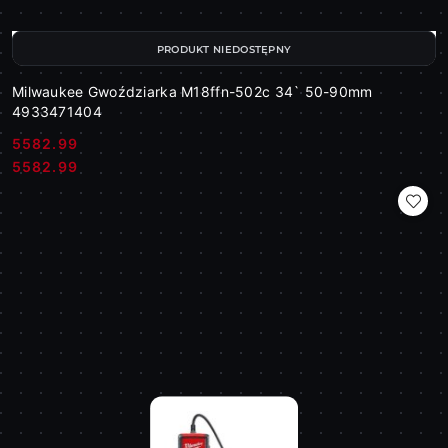
PRODUKT NIEDOSTĘPNY
Milwaukee Gwoździarka M18ffn-502c 34` 50-90mm
4933471404
5582.99
Cena:
Cena:
5582.99