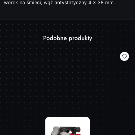
worek na śmieci, wąż antystatyczny 4 x 38 mm.
Produkty
Podobne produkty
Pomiń karuzelę produktów
o
statusie: