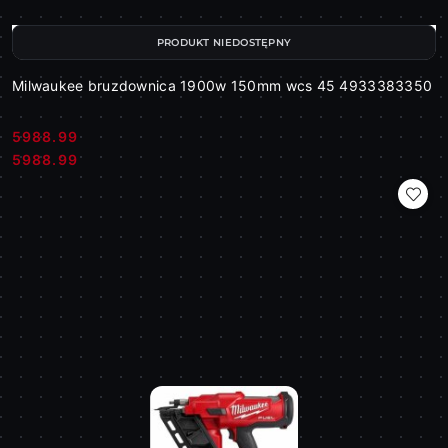
PRODUKT NIEDOSTĘPNY
Milwaukee bruzdownica 1900w 150mm wcs 45 4933383350
5988.99
Cena:
Cena:
5988.99