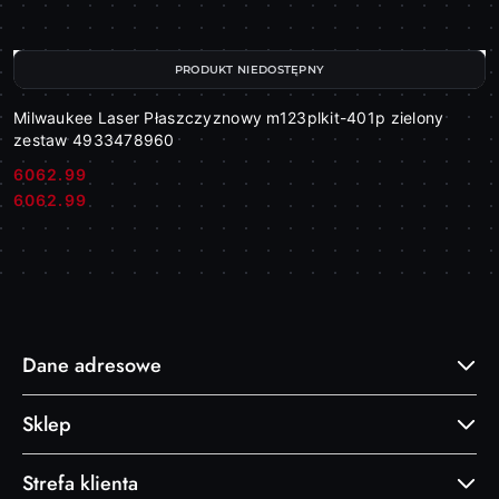
PRODUKT NIEDOSTĘPNY
Milwaukee Laser Płaszczyznowy m123plkit-401p zielony
zestaw 4933478960
6062.99
Cena:
Cena:
6062.99
Dane adresowe
Sklep
Strefa klienta