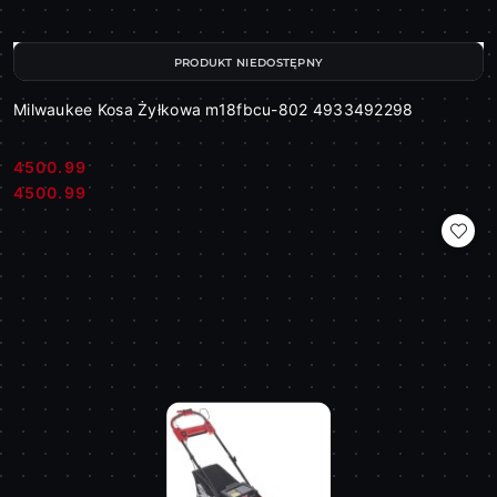
PRODUKT NIEDOSTĘPNY
Milwaukee Kosa Żyłkowa m18fbcu-802 4933492298
4500.99
Cena:
Cena:
4500.99