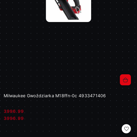
Milwaukee Gwoździarka M18ffn-0c 4933471406
3996.99
Cena:
Cena:
3996.99