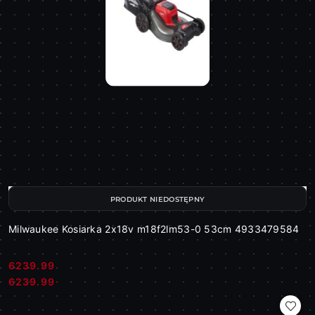
PRODUKT NIEDOSTĘPNY
Milwaukee Kosiarka 2x18v m18f2lm53-0 53cm 4933479584
6239.99
Cena:
Cena:
6239.99