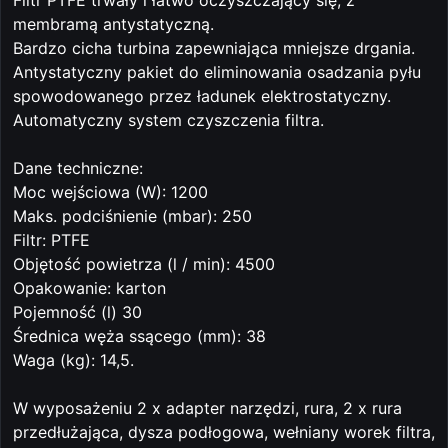
Filtr PTFE trwały i łatwo oczyszczający się, z
membramą antystatyczną.
Bardzo cicha turbina zapewniająca mniejsze drgania.
Antystatyczny pakiet do eliminowania osadzania pyłu
spowodowanego przez ładunek elektrostatyczny.
Automatyczny system czyszczenia filtra.
Dane techniczne:
Moc wejściowa (W): 1200
Maks. podciśnienie (mbar): 250
Filtr: PTFE
Objętość powietrza (l / min): 4500
Opakowanie: karton
Pojemność (l) 30
Średnica węża ssącego (mm): 38
Waga (kg): 14,5.
W wyposażeniu 2 x adapter narzędzi, rura, 2 x rura
przedłużająca, dysza podłogowa, wełniany worek filtra,