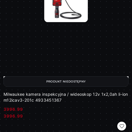
PRODUKT NIEDOSTĘPNY
Milwaukee kamera inspekcyjna / wideoskop 12v 1x2,0ah li-ion
m12icav3-201c 4933451367
3996.99
Cena:
Cena:
3996.99