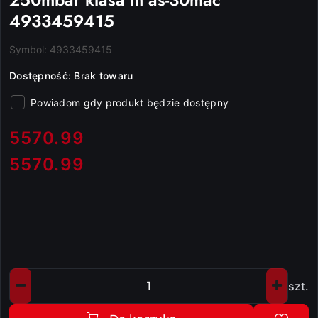
4933459415
Symbol:
4933459415
Dostępność:
Brak towaru
Powiadom gdy produkt będzie dostępny
cena:
5570.99
5570.99
Cena:
szt.
Ilość