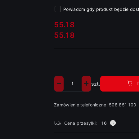
Powiadom gdy produkt będzie dos
cena:
55.18
55.18
Cena:
szt.
Ilość
Zamówienie telefoniczne: 508 851 100
Dostępność
Cena przesyłki:
16
i
dostawa