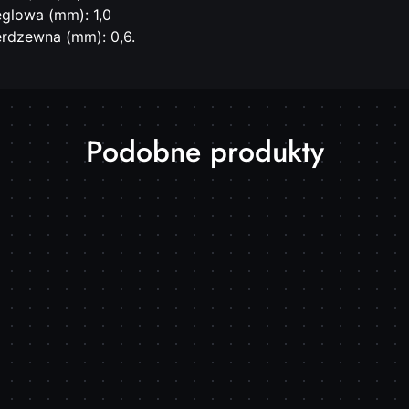
ęglowa (mm): 1,0
erdzewna (mm): 0,6.
Produkty
Podobne produkty
o
statusie: