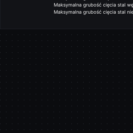
Maksymalna grubość cięcia stal w
Maksymalna grubość cięcia stal ni
Pomiń karuzelę produktów