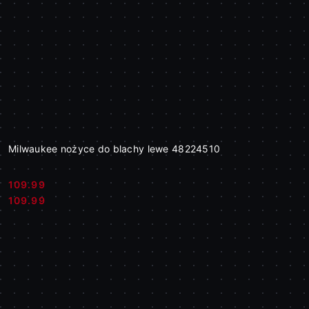
Milwaukee nożyce do blachy lewe 48224510
109.99
Cena:
Cena:
109.99