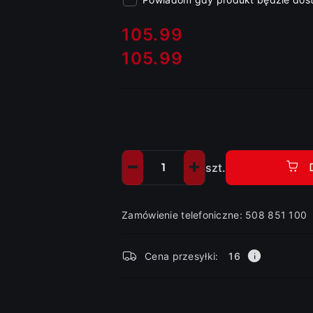
cena:
105.99
105.99
Cena:
szt.
Ilość
Zamówienie telefoniczne: 508 851 100
Dostępność
Cena przesyłki:
16
i
dostawa