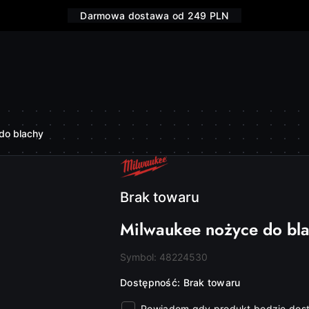
Darmowa dostawa od 249 PLN
do blachy
NAZWA
PRODUCENTA:
MILWAUKEE
Brak towaru
Milwaukee nożyce do bl
Symbol:
48224530
Dostępność:
Brak towaru
Powiadom gdy produkt będzie dos