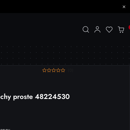
(0)
achy proste 48224530
tępny