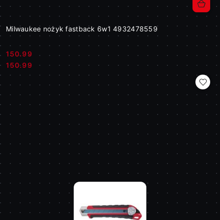
Milwaukee nożyk fastback 6w1 4932478559
150.99
Cena:
Cena:
150.99