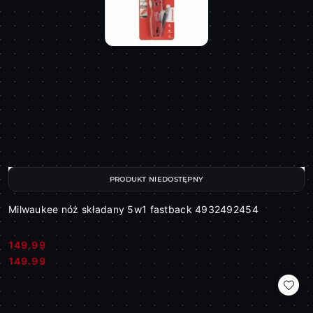
PRODUKT NIEDOSTĘPNY
Milwaukee nóż składany 5w1 fastback 4932492454
149.99
Cena:
Cena:
149.99