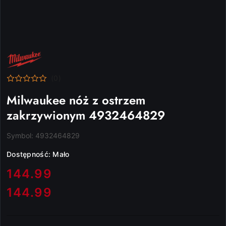
NAZWA
PRODUCENTA:
MILWAUKEE
(0)
Milwaukee nóż z ostrzem
zakrzywionym 4932464829
Symbol:
4932464829
Dostępność:
Mało
cena:
144.99
144.99
Cena: