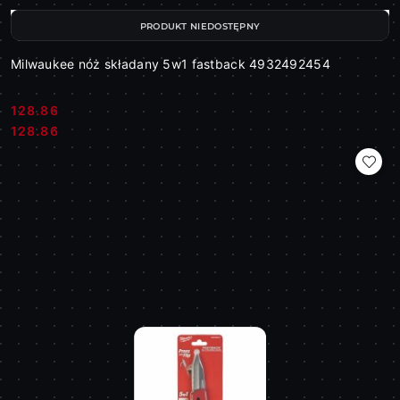
PRODUKT NIEDOSTĘPNY
Milwaukee nóż składany 5w1 fastback 4932492454
128.86
Cena:
Cena:
128.86