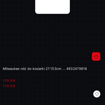
Milwaukee nóż do kosiarki 21"/53cm ... 4932479818
170.99
Cena:
Cena:
170.99