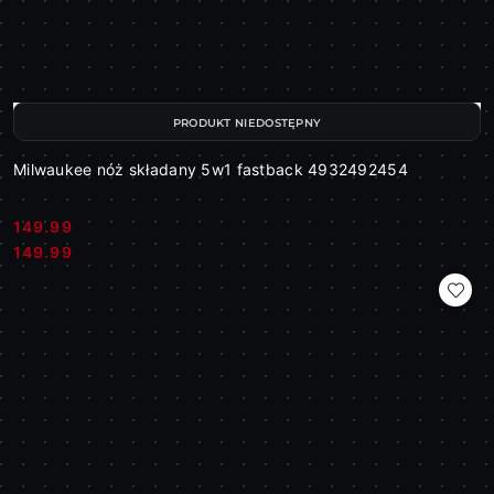
PRODUKT NIEDOSTĘPNY
Milwaukee nóż składany 5w1 fastback 4932492454
149.99
Cena:
Cena:
149.99