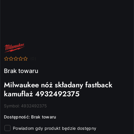
NAZWA
PRODUCENTA:
MILWAUKEE
(0)
Brak towaru
Milwaukee nóż składany fastback
kamuflaż 4932492375
Symbol:
4932492375
Dostępność:
Brak towaru
Powiadom gdy produkt będzie dostępny