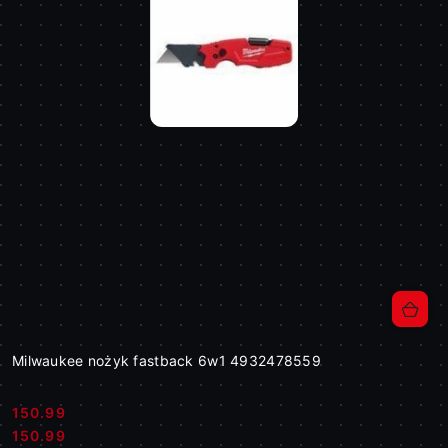
Milwaukee nożyk fastback 6w1 4932478559
150.99
Cena:
Cena:
150.99