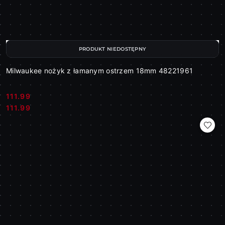
PRODUKT NIEDOSTĘPNY
Milwaukee nożyk z łamanym ostrzem 18mm 48221961
111.99
Cena:
Cena:
111.99