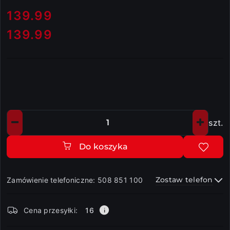
cena:
139.99
139.99
Cena:
szt.
Ilość
Do koszyka
Zostaw telefon
Zamówienie telefoniczne: 508 851 100
Dostępność
Cena przesyłki:
16
i
dostawa
Wyślij