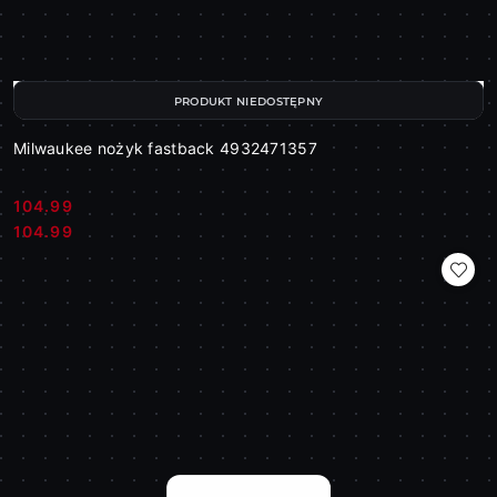
PRODUKT NIEDOSTĘPNY
Milwaukee nożyk fastback 4932471357
104.99
Cena:
Cena:
104.99