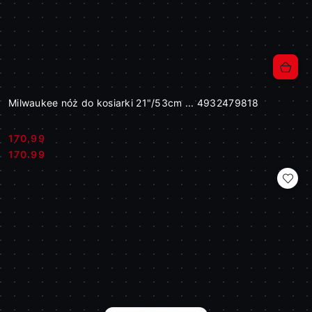
Milwaukee nóż do kosiarki 21"/53cm ... 4932479818
170.99
Cena:
Cena:
170.99