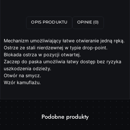
OPIS PRODUKTU
OPINIE (0)
Mechanizm umożliwiający łatwe otwieranie jedną ręką.
Ostrze ze stali nierdzewnej w typie drop-point.
Blokada ostrza w pozycji otwartej.
Zaczep do paska umożliwia łatwy dostęp bez ryzyka
uszkodzenia odzieży.
Otwór na smycz.
Wzór kamuflażu.
Produkty
Podobne produkty
Pomiń karuzelę produktów
o