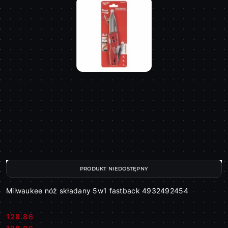
PRODUKT NIEDOSTĘPNY
Milwaukee nóż składany 5w1 fastback 4932492454
128.86
Cena: