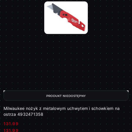
PRODUKT NIEDOSTĘPNY
Milwaukee nożyk z metalowym uchwytem i schowkiem na
ostrza 4932471358
131.99
Cena:
Cena:
131.99