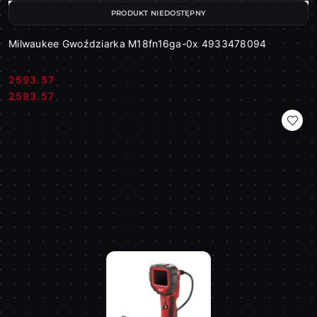
PRODUKT NIEDOSTĘPNY
Milwaukee Gwoździarka M18fn16ga-0x 4933478094
2593.57
Cena:
Cena:
2593.57