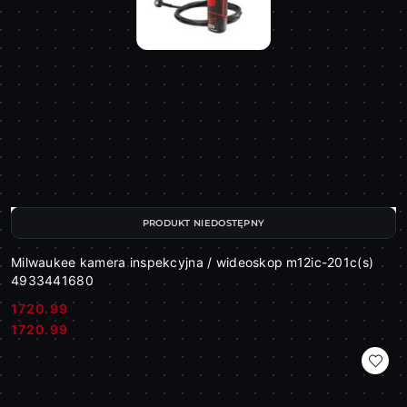
PRODUKT NIEDOSTĘPNY
Milwaukee kamera inspekcyjna / wideoskop m12ic-201c(s)
4933441680
1720.99
Cena:
Cena:
1720.99