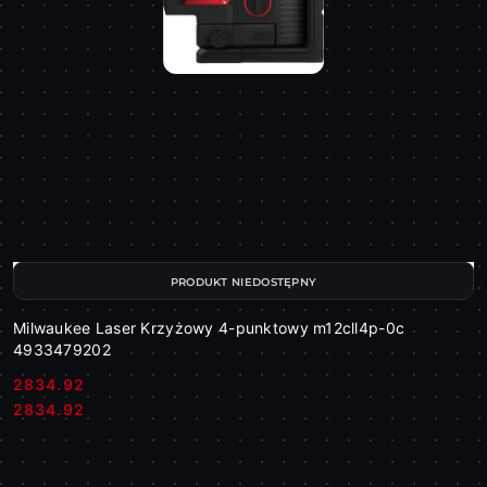
PRODUKT NIEDOSTĘPNY
Milwaukee Laser Krzyżowy 4-punktowy m12cll4p-0c
4933479202
2834.92
Cena:
Cena:
2834.92