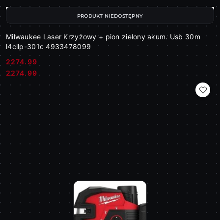
PRODUKT NIEDOSTĘPNY
Milwaukee Laser Krzyżowy + pion zielony akum. Usb 30m
l4cllp-301c 4933478099
2274.99
Cena:
Cena:
2274.99