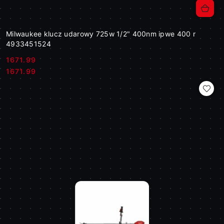
Milwaukee klucz udarowy 725w 1/2" 400nm ipwe 400 r
4933451524
1671.99
Cena:
Cena:
1671.99