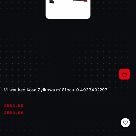
Milwaukee Kosa Żyłkowa m18fbcu-0 4933492297
2893.99
Cena:
Cena:
2893.99