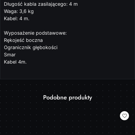
Długość kabla zasilającego: 4 m
Waga: 3,6 kg
Kabel: 4 m.
Wyposażenie podstawowe:
Rękojeść boczna
Ogranicznik głębokości
Smar
Kabel 4m.
Produkty
Podobne produkty
Pomiń karuzelę produktów
o
statusie: