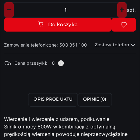
szt.
Ilość
Do koszyka
Zostaw telefon
Zamówienie telefoniczne: 508 851 100
Dostępność
Cena przesyłki:
0
i
dostawa
Wyślij
OPIS PRODUKTU
OPINIE (0)
Wiercenie i wiercenie z udarem, podkuwanie.
Silnik o mocy 800W w kombinacji z optymalną
prędkością wiercenia powoduje nieprzezwyciężalne