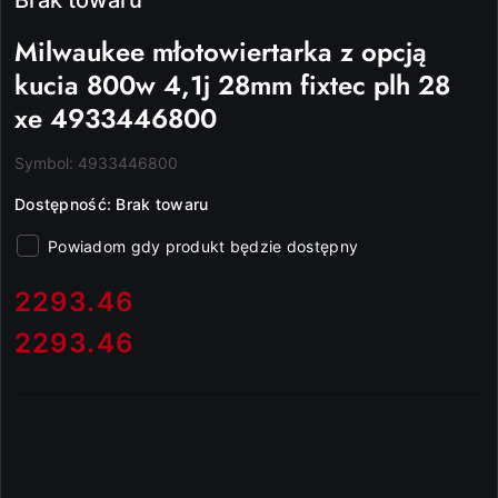
Milwaukee młotowiertarka z opcją
kucia 800w 4,1j 28mm fixtec plh 28
xe 4933446800
Symbol:
4933446800
Dostępność:
Brak towaru
Powiadom gdy produkt będzie dostępny
cena:
2293.46
2293.46
Cena: