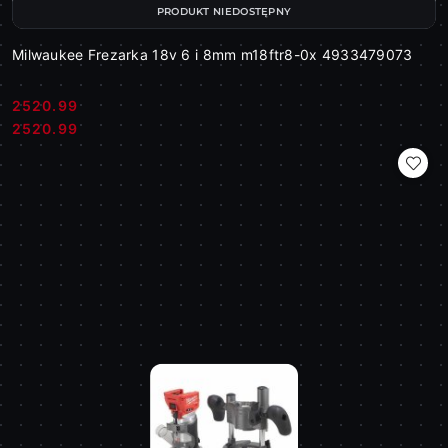
PRODUKT NIEDOSTĘPNY
Milwaukee Frezarka 18v 6 i 8mm m18ftr8-0x 4933479073
2520.99
Cena:
Cena:
2520.99