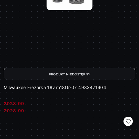
PRODUKT NIEDOSTĘPNY
Milwaukee Frezarka 18v m18ftr-0x 4933471604
2028.99
Cena:
Cena:
2028.99