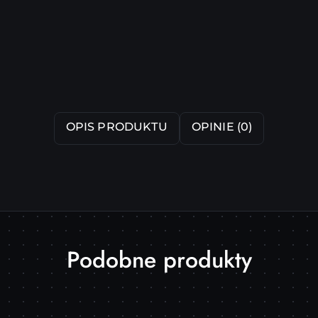
OPIS PRODUKTU
OPINIE (0)
Produkty
Podobne produkty
o
statusie: