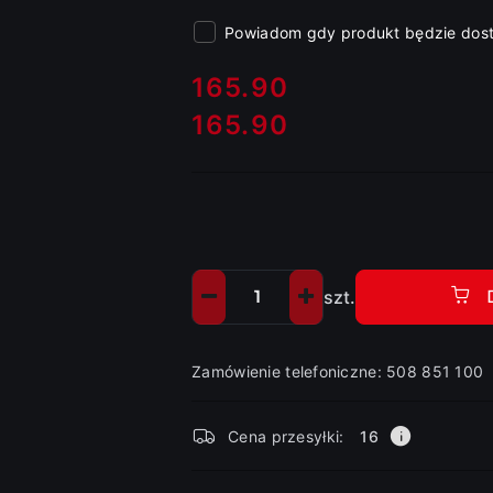
Powiadom gdy produkt będzie dos
cena:
165.90
165.90
Cena:
szt.
Ilość
Zamówienie telefoniczne: 508 851 100
Dostępność
Cena przesyłki:
16
i
dostawa