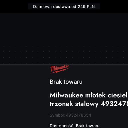
Darmowa dostawa od 249 PLN
NAZWA
PRODUCENTA:
MILWAUKEE
Brak towaru
Milwaukee młotek ciesiel
trzonek stalowy 49324
Symbol:
4932478654
Dostępność:
Brak towaru