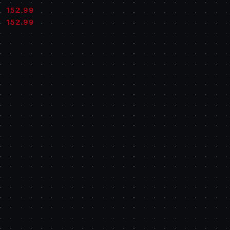
152.99
Cena:
Cena:
152.99