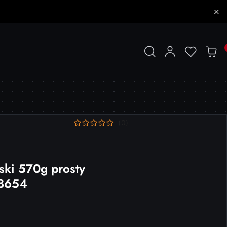
(0)
ski 570g prosty
78654