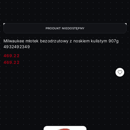
PRODUKT NIEDOSTĘPNY
Milwaukee młotek bezodrzutowy z noskiem kulistym 907g
4932492349
469.22
Cena:
Cena:
469.22