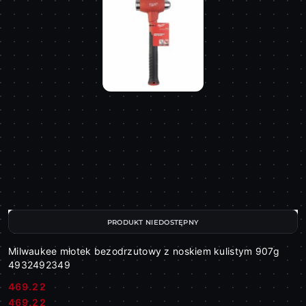
PRODUKT NIEDOSTĘPNY
Milwaukee młotek bezodrzutowy z noskiem kulistym 907g
4932492349
469.22
Cena:
Cena:
469.22