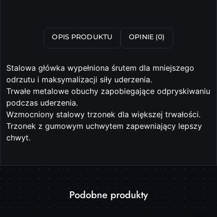
OPIS PRODUKTU
OPINIE (0)
Stalowa główka wypełniona śrutem dla mniejszego
odrzutu i maksymalizacji siły uderzenia.
Trwałe metalowe obuchy zapobiegające odpryskiwaniu
podczas uderzenia.
Wzmocniony stalowy trzonek dla większej trwałości.
Trzonek z gumowym uchwytem zapewniający lepszy
chwyt.
Produkty
Podobne produkty
Pomiń karuzelę produktów
o