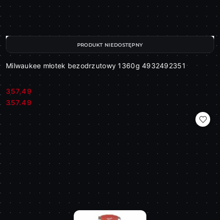
PRODUKT NIEDOSTĘPNY
Milwaukee młotek bezodrzutowy 1360g 4932492351
357.49
Cena:
Cena:
357.49