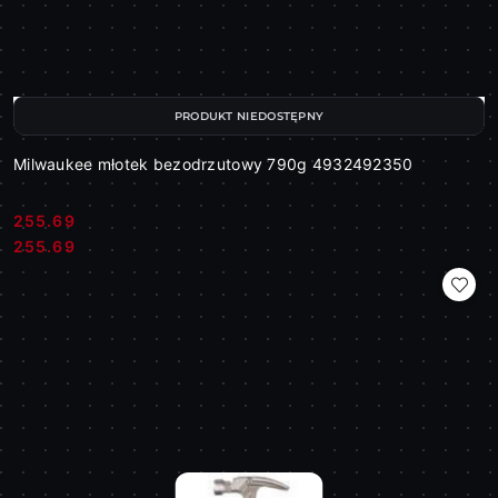
PRODUKT NIEDOSTĘPNY
Milwaukee młotek bezodrzutowy 790g 4932492350
255.69
Cena:
Cena:
255.69