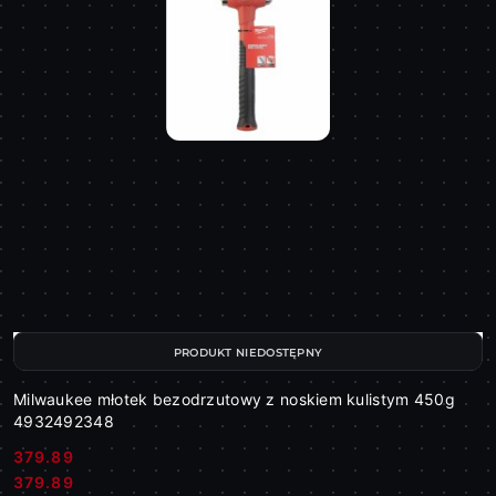
PRODUKT NIEDOSTĘPNY
Milwaukee młotek bezodrzutowy z noskiem kulistym 450g
4932492348
379.89
Cena:
Cena:
379.89