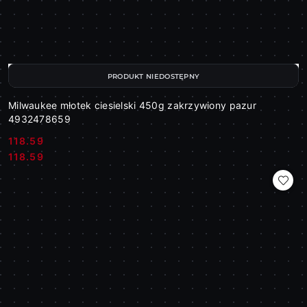
PRODUKT NIEDOSTĘPNY
Milwaukee młotek ciesielski 450g zakrzywiony pazur
4932478659
118.59
Cena:
Cena:
118.59