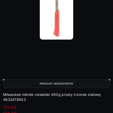
PRODUKT NIEDOSTĘPNY
Milwaukee młotek ciesielski 450g prosty trzonek stalowy
4932478653
152.99
Cena: