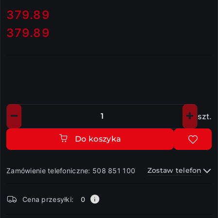
cena:
379.89
379.89
Cena:
szt.
Ilość
Do koszyka
Zostaw telefon
Zamówienie telefoniczne: 508 851 100
Dostępność
Cena przesyłki:
0
i
dostawa
Wyślij