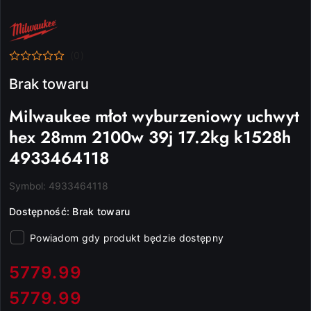
NAZWA
PRODUCENTA:
MILWAUKEE
(0)
Brak towaru
Milwaukee młot wyburzeniowy uchwyt
hex 28mm 2100w 39j 17.2kg k1528h
4933464118
Symbol:
4933464118
Dostępność:
Brak towaru
Powiadom gdy produkt będzie dostępny
cena:
5779.99
5779.99
Cena: