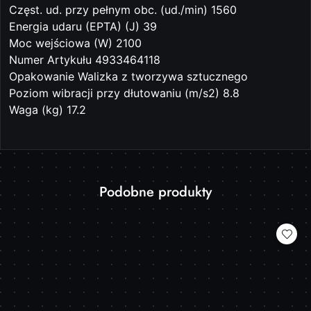
Częst. ud. przy pełnym obc. (ud./min) 1560
Energia udaru (EPTA) (J) 39
Moc wejściowa (W) 2100
Numer Artykułu 4933464118
Opakowanie Walizka z tworzywa sztucznego
Poziom wibracji przy dłutowaniu (m/s2) 8.8
Waga (kg) 17.2
Produkty
Podobne produkty
Pomiń karuzelę produktów
o
statusie: