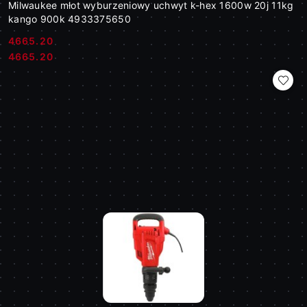
Milwaukee młot wyburzeniowy uchwyt k-hex 1600w 20j 11kg
kango 900k 4933375650
4665.20
Cena:
Cena:
4665.20