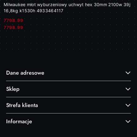
Milwaukee młot wyburzeniowy uchwyt hex 30mm 2100w 39j
16,8kg k1530h 4933464117
7798.99
Cena:
Cena:
7798.99
Dane adresowe
Sklep
Strefa klienta
Informacje