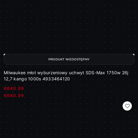
PRODUKT NIEDOSTĘPNY
Milwaukee młot wyburzeniowy uchwyt SDS-Max 1750w 26j
12,7 kango 1000s 4933464120
6640.99
Cena:
Cena:
6640.99