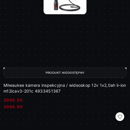
PRODUKT NIEDOSTĘPNY
Milwaukee kamera inspekcyjna / wideoskop 12v 1x2,0ah li-ion
m12icav3-201c 4933451367
3996.99
Cena:
Cena:
3996.99