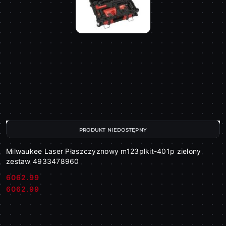
PRODUKT NIEDOSTĘPNY
Milwaukee Laser Płaszczyznowy m123plkit-401p zielony
zestaw 4933478960
6062.99
Cena:
Cena:
6062.99