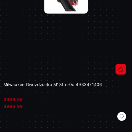
Milwaukee Gwoździarka M18ffn-0c 4933471406
3996.99
Cena:
Cena:
3996.99