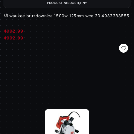
PRODUKT NIEDOSTĘPNY
Milwaukee bruzdownica 1500w 125mm wce 30 4933383855
4992.99
Cena:
Cena:
4992.99