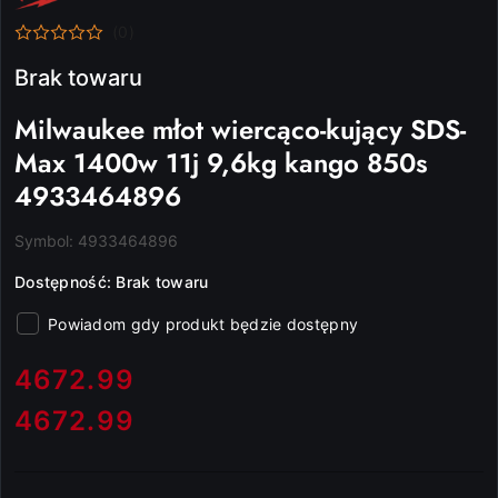
MILWAUKEE
(0)
Brak towaru
Milwaukee młot wiercąco-kujący SDS-
Max 1400w 11j 9,6kg kango 850s
4933464896
Symbol:
4933464896
Dostępność:
Brak towaru
Powiadom gdy produkt będzie dostępny
cena:
4672.99
4672.99
Cena: