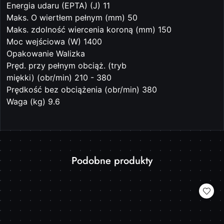
Energia udaru (EPTA) (J) 11
Maks. O wiertłem pełnym (mm) 50
Maks. zdolność wiercenia koroną (mm) 150
Moc wejściowa (W) 1400
Opakowanie Walizka
Pręd. przy pełnym obciąż. (tryb
miękki) (obr/min) 210 - 380
Prędkość bez obciążenia (obr/min) 380
Waga (kg) 9.6
Produkty
Podobne produkty
Pomiń karuzelę produktów
o
statusie: