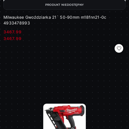
PRODUKT NIEDOSTĘPNY
Milwaukee Gwoździarka 21` 50-90mm m18fnn21-0c
4933478993
3467.99
Cena:
Cena:
3467.99