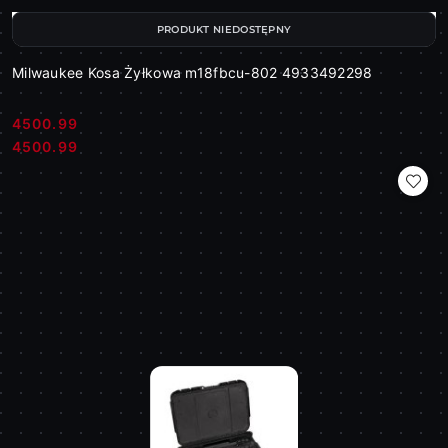
PRODUKT NIEDOSTĘPNY
Milwaukee Kosa Żyłkowa m18fbcu-802 4933492298
4500.99
Cena:
Cena:
4500.99