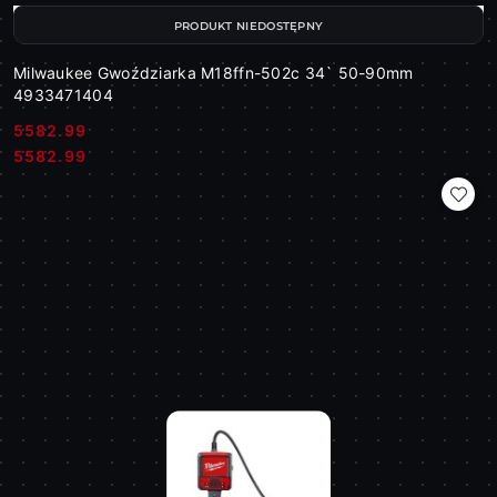
PRODUKT NIEDOSTĘPNY
Milwaukee Gwoździarka M18ffn-502c 34` 50-90mm
4933471404
5582.99
Cena:
Cena:
5582.99