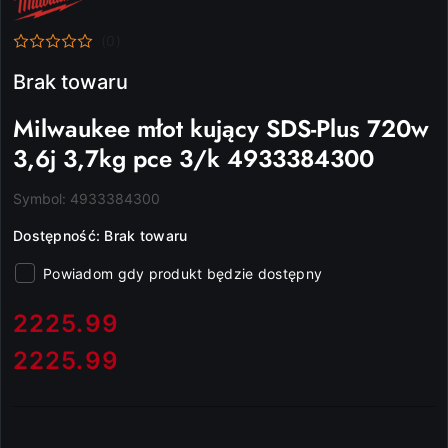
PRODUCENTA:
MILWAUKEE
(0)
Brak towaru
Milwaukee młot kujący SDS-Plus 720w
3,6j 3,7kg pce 3/k 4933384300
Symbol:
4933384300
Dostępność:
Brak towaru
Powiadom gdy produkt będzie dostępny
cena:
2225.99
2225.99
Cena: