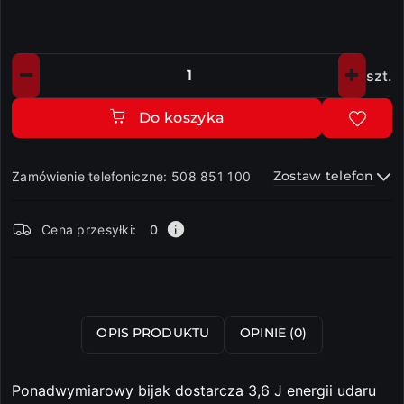
szt.
Ilość
Do koszyka
Zostaw telefon
Zamówienie telefoniczne: 508 851 100
Dostępność
Cena przesyłki:
0
i
dostawa
Wyślij
OPIS PRODUKTU
OPINIE (0)
Ponadwymiarowy bijak dostarcza 3,6 J energii udaru