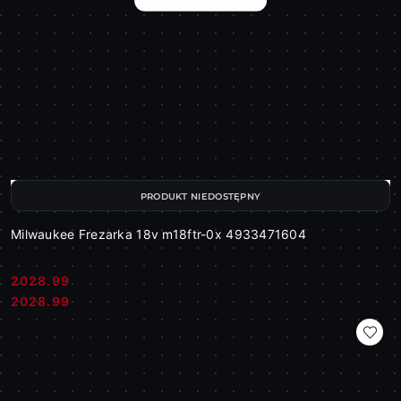
PRODUKT NIEDOSTĘPNY
Milwaukee Frezarka 18v m18ftr-0x 4933471604
2028.99
Cena:
Cena:
2028.99