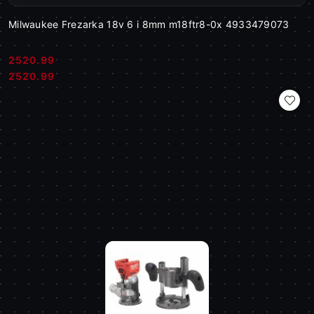
Milwaukee Frezarka 18v 6 i 8mm m18ftr8-0x 4933479073
2520.99
Cena:
Cena:
2520.99