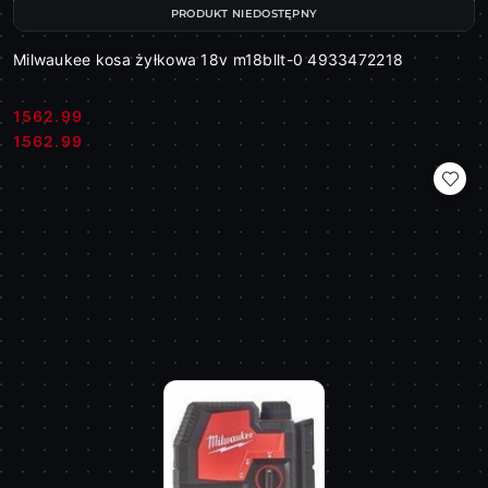
PRODUKT NIEDOSTĘPNY
Milwaukee kosa żyłkowa 18v m18bllt-0 4933472218
1562.99
Cena:
Cena:
1562.99