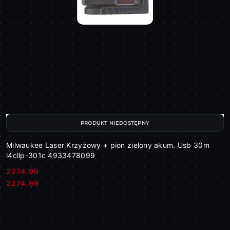
PRODUKT NIEDOSTĘPNY
Milwaukee Laser Krzyżowy + pion zielony akum. Usb 30m
l4cllp-301c 4933478099
2274.99
Cena:
Cena:
2274.99