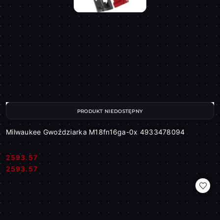
PRODUKT NIEDOSTĘPNY
Milwaukee Gwoździarka M18fn16ga-0x 4933478094
2593.57
Cena:
Cena:
2593.57