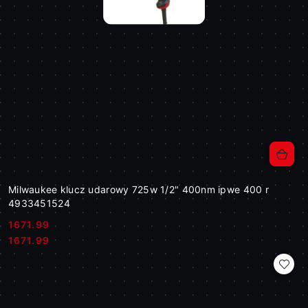
Milwaukee klucz udarowy 725w 1/2" 400nm ipwe 400 r
4933451524
1671.99
Cena:
Cena:
1671.99