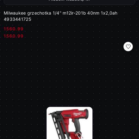
Milwaukee grzechotka 1/4" m12ir-201b 40nm 1x2,0ah
4933441725
1560.99
Cena:
Cena:
1560.99