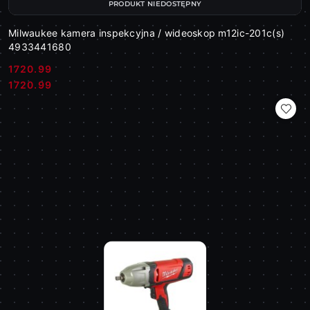
PRODUKT NIEDOSTĘPNY
Milwaukee kamera inspekcyjna / wideoskop m12ic-201c(s)
4933441680
1720.99
Cena:
Cena:
1720.99