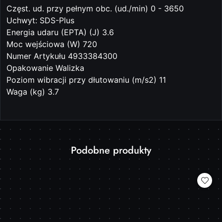
Częst. ud. przy pełnym obc. (ud./min) 0 - 3650
Uchwyt: SDS-Plus
Energia udaru (EPTA) (J) 3.6
Moc wejściowa (W) 720
Numer Artykułu 4933384300
Opakowanie Walizka
Poziom wibracji przy dłutowaniu (m/s2) 11
Waga (kg) 3.7
Produkty
Podobne produkty
Pomiń karuzelę produktów
o
statusie: