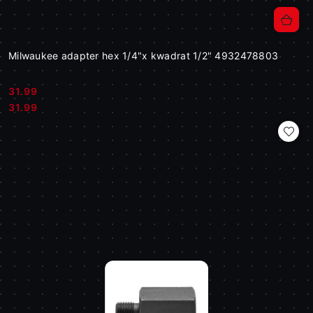
Milwaukee adapter hex 1/4"x kwadrat 1/2" 4932478803
31.99
Cena:
Cena:
31.99