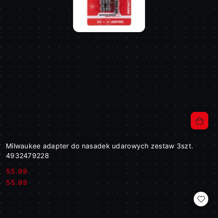
Milwaukee adapter do nasadek udarowych zestaw 3szt.
4932479228
55.99
Cena:
Cena:
55.99