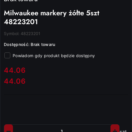
Milwaukee markery żółte 5szt
48223201
Symbol:
48223201
Dostępność:
Brak towaru
Powiadom gdy produkt będzie dostępny
cena:
44.06
44.06
Cena:
szt.