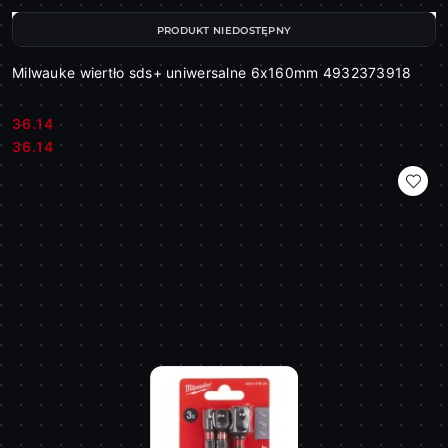
PRODUKT NIEDOSTĘPNY
Milwauke wiertło sds+ uniwersalne 6x160mm 4932373918
36.14
Cena:
Cena:
36.14