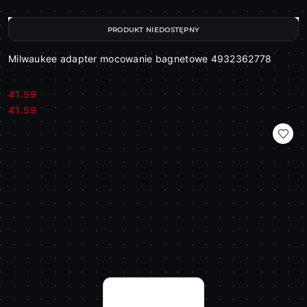
PRODUKT NIEDOSTĘPNY
Milwaukee adapter mocowanie bagnetowe 4932362778
41.59
Cena:
Cena:
41.59