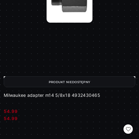
PRODUKT NIEDOSTĘPNY
Milwaukee adapter m14 5/8x18 4932430465
54.99
Cena:
Cena:
54.99