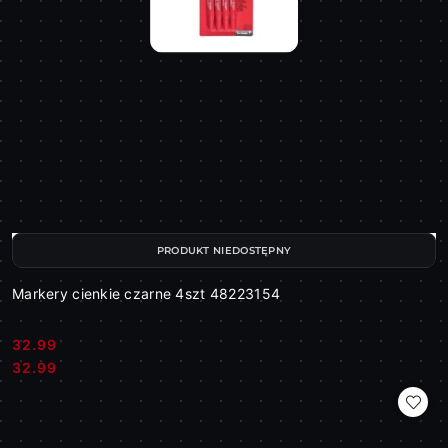
PRODUKT NIEDOSTĘPNY
Markery cienkie czarne 4szt 48223154
32.99
Cena:
Cena:
32.99