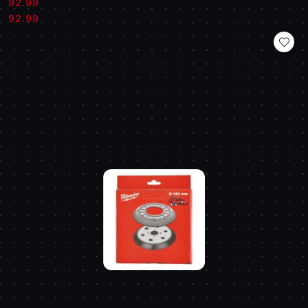
92.99
Cena:
Cena:
92.99