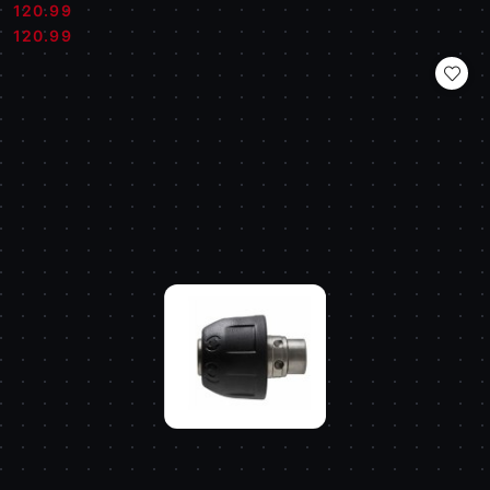
120.99
Cena:
Cena:
120.99