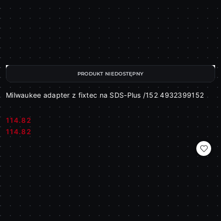
PRODUKT NIEDOSTĘPNY
Milwaukee adapter z fixtec na SDS-Plus /152 4932399152
114.82
Cena:
Cena:
114.82