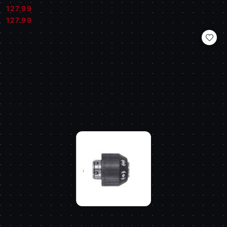
127.99
Cena:
Cena:
127.99