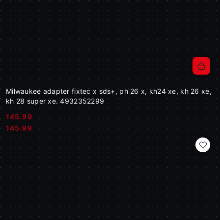
Milwaukee adapter fixtec x sds+, ph 26 x, kh24 xe, kh 26 xe,
kh 28 super xe. 4932352299
145.99
Cena:
Cena:
145.99