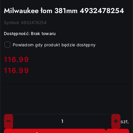
Milwaukee łom 381mm 4932478254
Symbol:
4932478254
Dostępność:
Brak towaru
Powiadom gdy produkt będzie dostępny
cena:
116.99
116.99
Cena:
szt.
Ilość