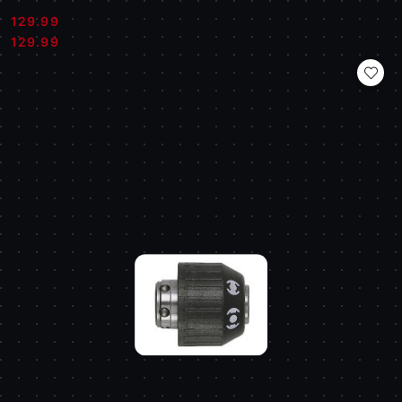
129.99
Cena:
Cena:
129.99