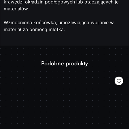
krawędzi okładzin podłogowych lub otaczających je
materiałów.
Wzmocniona końcówka, umożliwiająca wbijanie w
materiał za pomocą młotka.
Produkty
Podobne produkty
Pomiń karuzelę produktów
o
statusie: