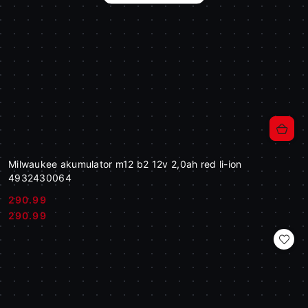
Milwaukee akumulator m12 b2 12v 2,0ah red li-ion
4932430064
290.99
Cena:
Cena:
290.99