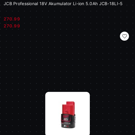
JCB Professional 18V Akumulator Li-ion 5.0Ah JCB-18LI-5
270.99
Cena:
Cena:
270.99