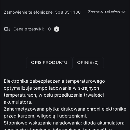
Zostaw telefon
Zamówienie telefoniczne: 508 851 100
Dostępność
Cena przesyłki:
0
i
dostawa
Wyślij
OPIS PRODUKTU
OPINIE (0)
Elektronika zabezpieczenia temperaturowego
optymalizuje tempo ładowania w skrajnych
temperaturach, w celu przedłużenia trwałości
akumulatora.
Zahermetyzowana płytka drukowana chroni elektronikę
przed kurzem, wilgocią i uderzeniami.
Stopniowe wskazanie naładowania: dioda akumulatora
zapala się stopniowo, informując w ten sposób o