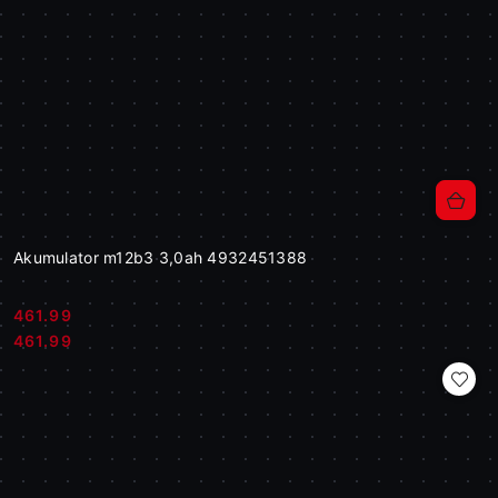
Akumulator m12b3 3,0ah 4932451388
461.99
Cena:
Cena:
461.99