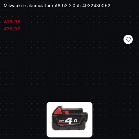
Milwaukee akumulator m18 b2 2,0ah 4932430062
478.99
Cena:
Cena:
478.99