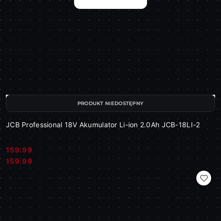
PRODUKT NIEDOSTĘPNY
JCB Professional 18V Akumulator Li-ion 2.0Ah JCB-18LI-2
159.99
Cena:
Cena:
159.99