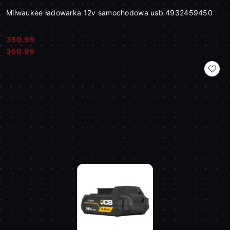
Milwaukee ładowarka 12v samochodowa usb 4932459450
350.99
Cena:
Cena:
350.99