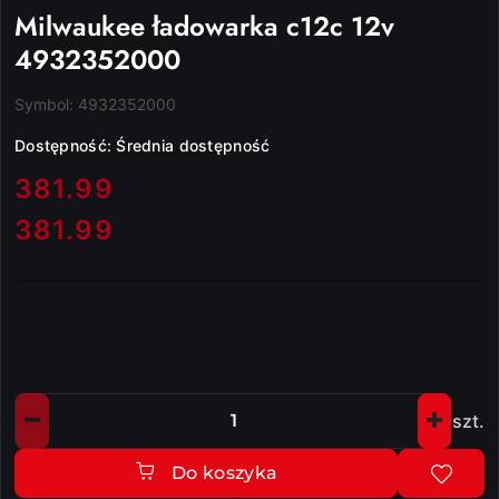
Milwaukee ładowarka c12c 12v
4932352000
Symbol:
4932352000
Dostępność:
Średnia dostępność
cena:
381.99
381.99
Cena:
szt.
Ilość
Do koszyka