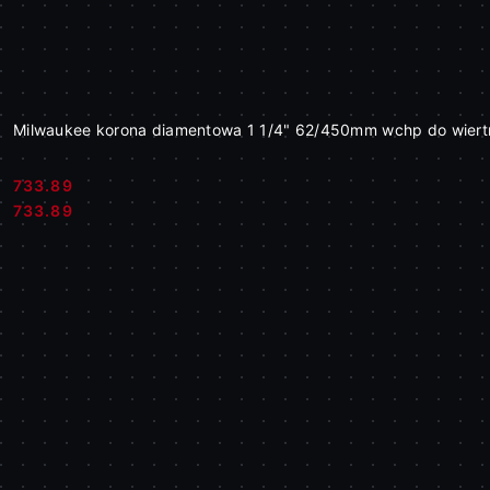
Milwaukee korona diamentowa 1 1/4" 62/450mm wchp do wier
733.89
Cena:
Cena:
733.89