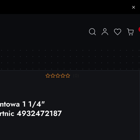
(0)
ntowa 1 1/4"
rtnic 4932472187