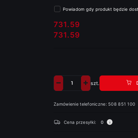
Powiadom gdy produkt będzie dos
cena:
731.59
731.59
Cena:
szt.
Ilość
Zamówienie telefoniczne: 508 851 100
Dostępność
Cena przesyłki:
0
i
dostawa