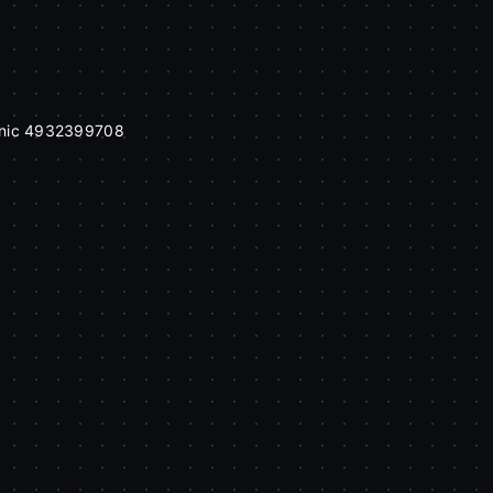
PRODUKT NIEDOSTĘPNY
tnic 4932399708