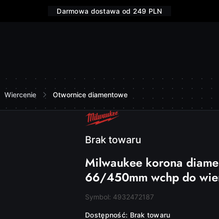
Darmowa dostawa od 249 PLN
Wiercenie
Otwornice diamentowe
NAZWA
PRODUCENTA:
MILWAUKEE
Brak towaru
Milwaukee korona diame
66/450mm wchp do wie
Symbol:
4932472187
Dostępność:
Brak towaru