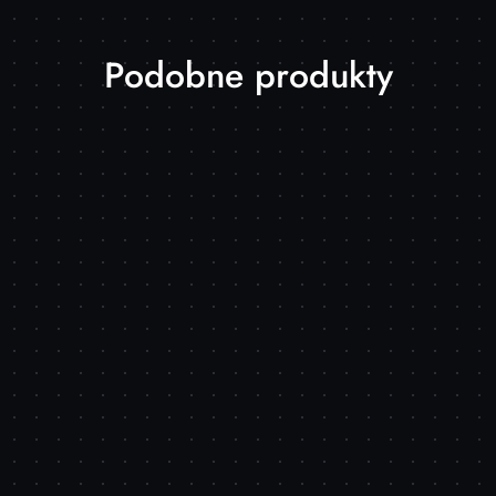
Produkty
Podobne produkty
o
statusie: