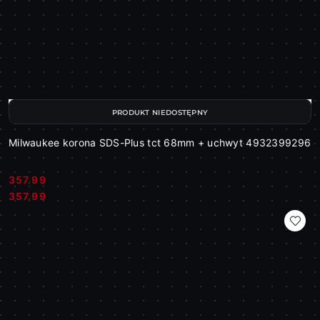
PRODUKT NIEDOSTĘPNY
Milwaukee korona SDS-Plus tct 68mm + uchwyt 4932399296
357.99
Cena:
Cena:
357.99