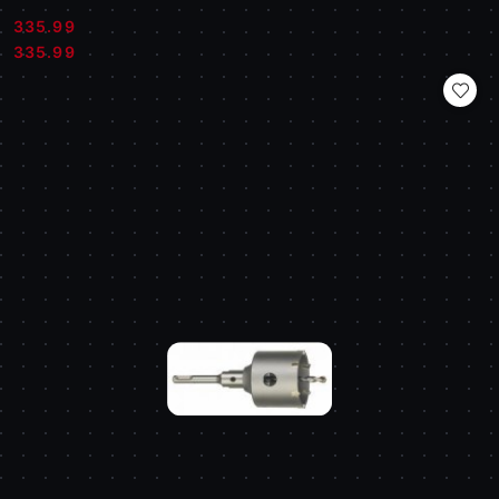
335.99
Cena:
Cena:
335.99