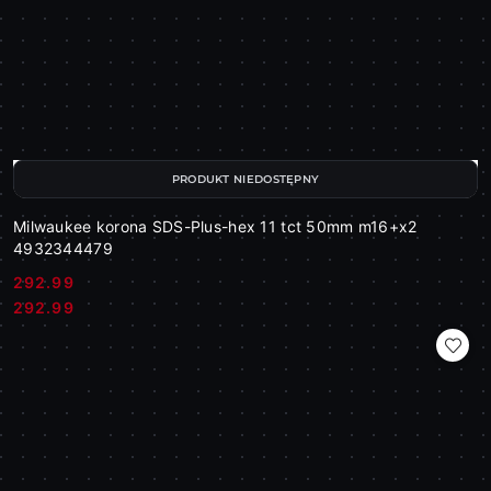
PRODUKT NIEDOSTĘPNY
Milwaukee korona SDS-Plus-hex 11 tct 50mm m16+x2
4932344479
292.99
Cena:
Cena:
292.99