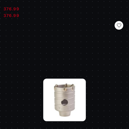
376.99
Cena:
Cena:
376.99