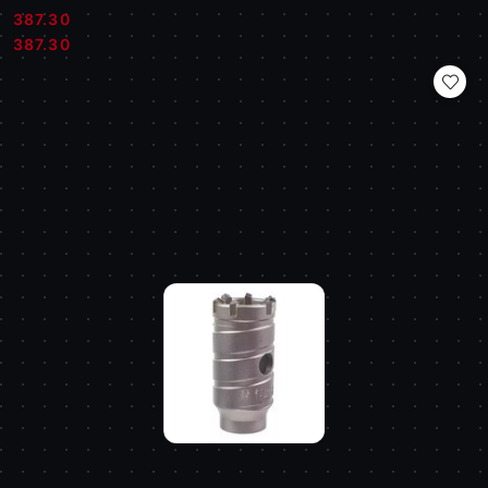
387.30
Cena:
Cena:
387.30