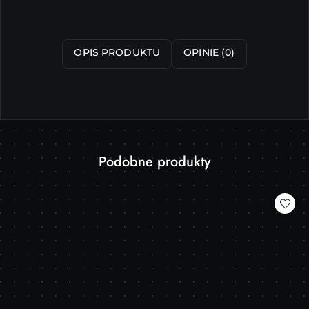
OPIS PRODUKTU
OPINIE (0)
Produkty
Podobne produkty
Pomiń karuzelę produktów
o
statusie: