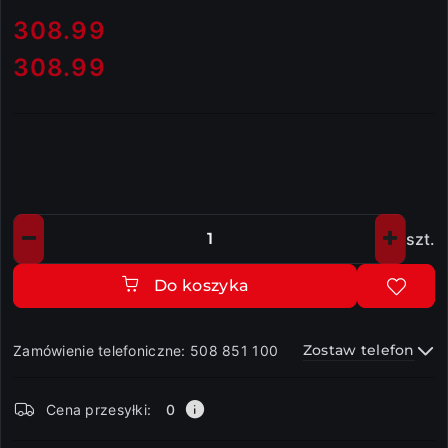
cena:
308.99
308.99
Cena:
szt.
Ilość
Do koszyka
Zostaw telefon
Zamówienie telefoniczne: 508 851 100
Dostępność
Cena przesyłki:
0
i
dostawa
Wyślij