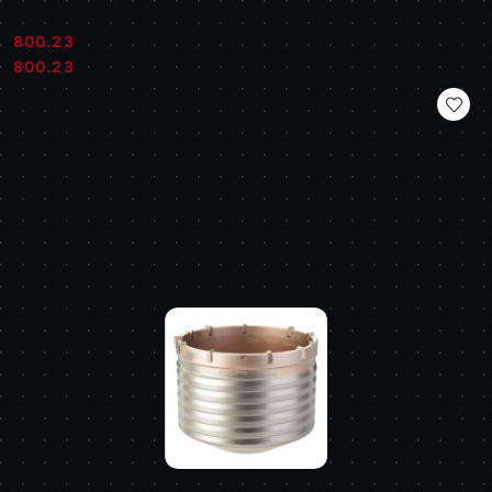
800.23
Cena:
Cena:
800.23