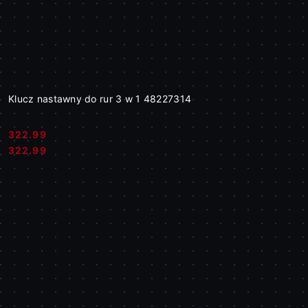
Klucz nastawny do rur 3 w 1 48227314
322.99
Cena:
Cena:
322.99