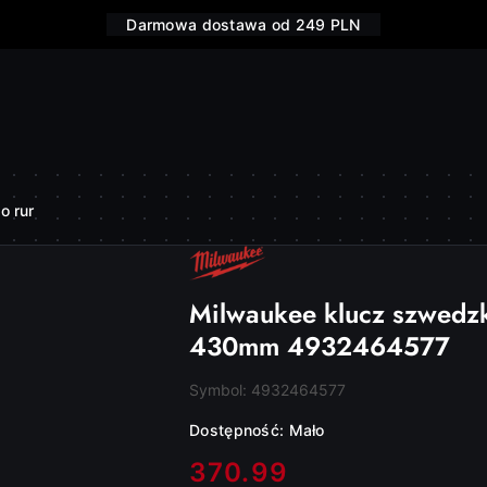
Darmowa dostawa od 249 PLN
o rur
NAZWA
PRODUCENTA:
MILWAUKEE
Milwaukee klucz szwedzk
430mm 4932464577
Symbol:
4932464577
Dostępność:
Mało
cena:
370.99