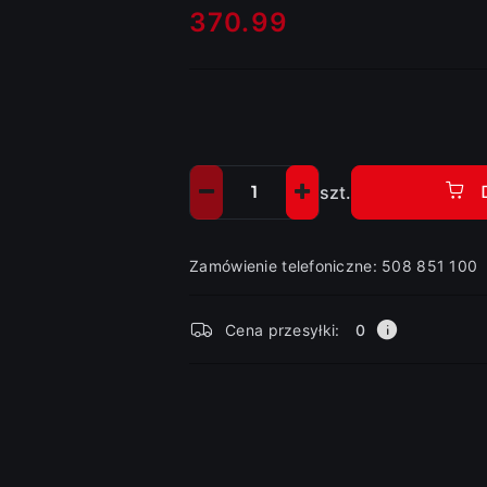
370.99
Cena:
szt.
Ilość
Zamówienie telefoniczne: 508 851 100
Dostępność
Cena przesyłki:
0
i
dostawa