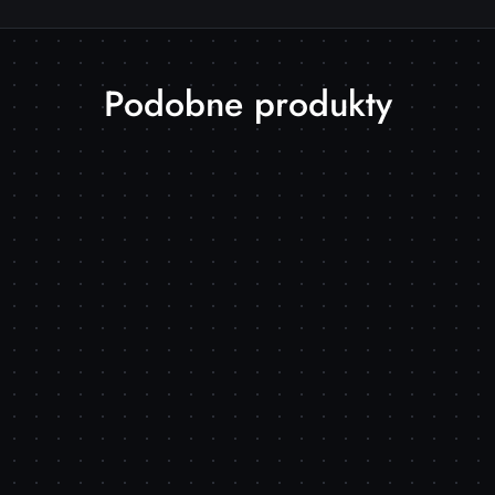
Produkty
Podobne produkty
o
statusie: