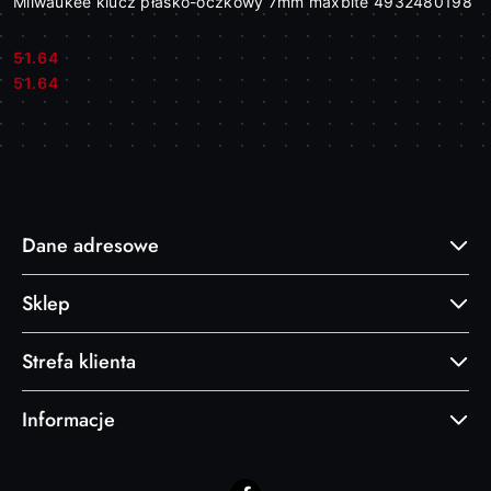
Milwaukee klucz płasko-oczkowy 7mm maxbite 4932480198
51.64
Cena:
Cena:
51.64
Dane adresowe
Sklep
Strefa klienta
Informacje