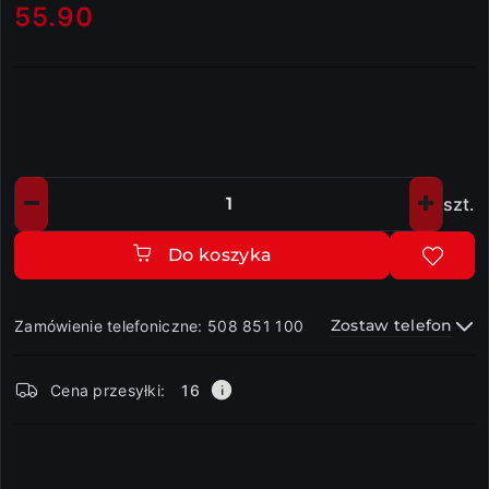
55.90
Cena:
szt.
Ilość
Do koszyka
Zostaw telefon
Zamówienie telefoniczne: 508 851 100
Dostępność
Cena przesyłki:
16
i
dostawa
Wyślij