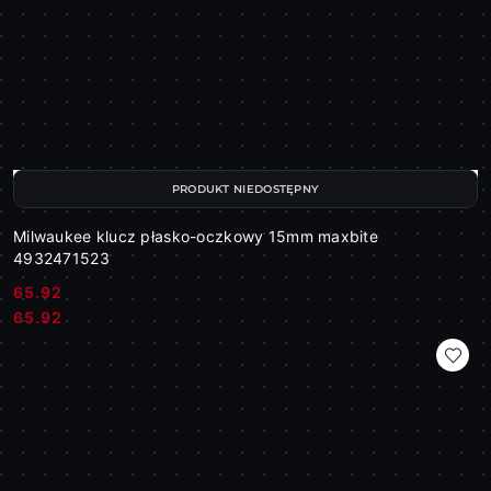
PRODUKT NIEDOSTĘPNY
Milwaukee klucz płasko-oczkowy 15mm maxbite
4932471523
65.92
Cena:
Cena:
65.92