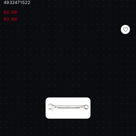
4932471522
62.99
Cena:
Cena:
62.99