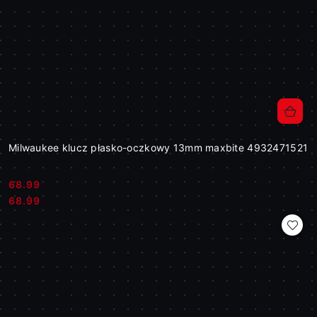
Milwaukee klucz płasko-oczkowy 13mm maxbite 4932471521
68.99
Cena:
Cena:
68.99