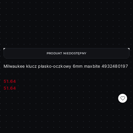
PRODUKT NIEDOSTĘPNY
Milwaukee klucz płasko-oczkowy 6mm maxbite 4932480197
51.64
Cena:
Cena:
51.64