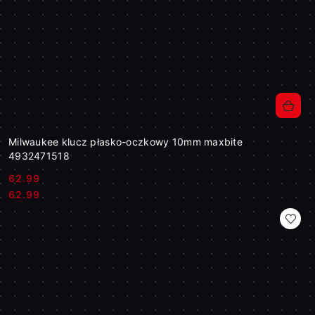
Milwaukee klucz płasko-oczkowy 10mm maxbite
4932471518
62.99
Cena:
Cena:
62.99