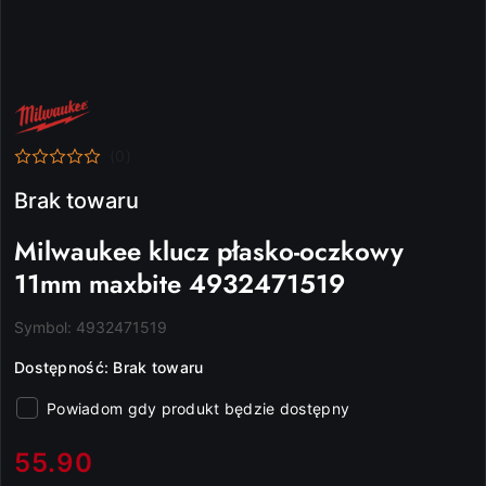
NAZWA
PRODUCENTA:
MILWAUKEE
(0)
Brak towaru
Milwaukee klucz płasko-oczkowy
11mm maxbite 4932471519
Symbol:
4932471519
Dostępność:
Brak towaru
Powiadom gdy produkt będzie dostępny
cena:
55.90