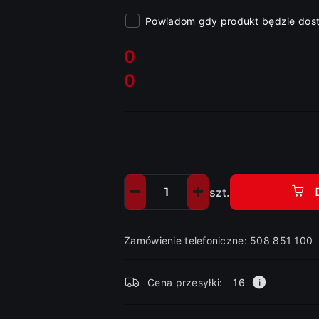
Powiadom gdy produkt będzie dos
cena:
0
0
Cena:
szt.
Ilość
Zamówienie telefoniczne: 508 851 100
Dostępność
Cena przesyłki:
16
i
dostawa