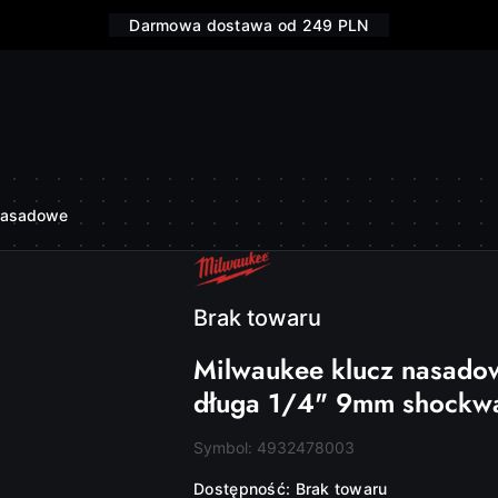
Darmowa dostawa od 249 PLN
nasadowe
NAZWA
PRODUCENTA:
MILWAUKEE
Brak towaru
Milwaukee klucz nasado
długa 1/4" 9mm shock
Symbol:
4932478003
Dostępność:
Brak towaru