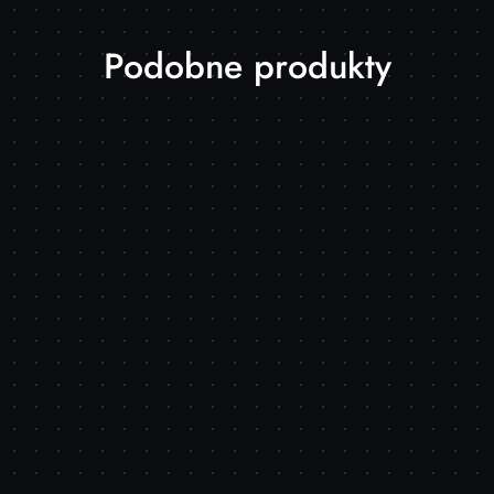
Produkty
Podobne produkty
o
statusie: