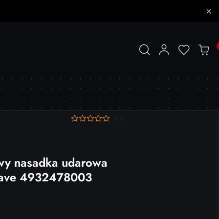
(0)
wy nasadka udarowa
wave 4932478003