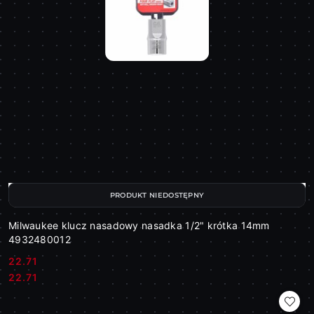
PRODUKT NIEDOSTĘPNY
Milwaukee klucz nasadowy nasadka 1/2" krótka 14mm
4932480012
22.71
Cena:
Cena:
22.71