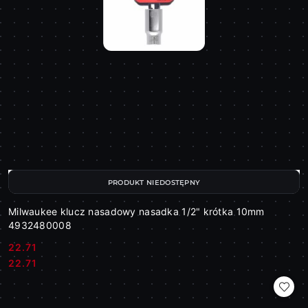
PRODUKT NIEDOSTĘPNY
Milwaukee klucz nasadowy nasadka 1/2" krótka 10mm
4932480008
22.71
Cena:
Cena:
22.71