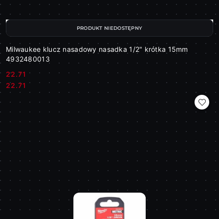
PRODUKT NIEDOSTĘPNY
Milwaukee klucz nasadowy nasadka 1/2" krótka 15mm
4932480013
22.71
Cena:
Cena:
22.71