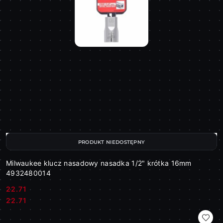
PRODUKT NIEDOSTĘPNY
Milwaukee klucz nasadowy nasadka 1/2" krótka 16mm
4932480014
22.71
Cena:
Cena:
22.71