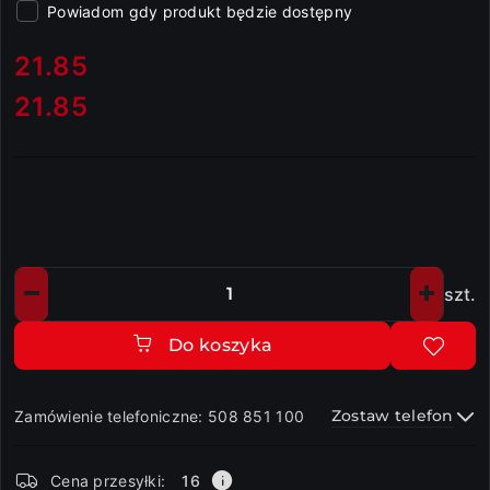
Powiadom gdy produkt będzie dostępny
cena:
21.85
21.85
Cena:
szt.
Ilość
Do koszyka
Zostaw telefon
Zamówienie telefoniczne: 508 851 100
Dostępność
Cena przesyłki:
16