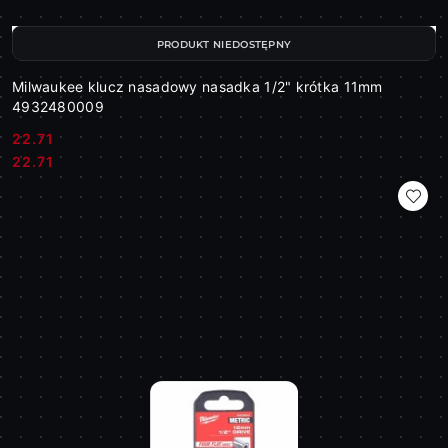
PRODUKT NIEDOSTĘPNY
Milwaukee klucz nasadowy nasadka 1/2" krótka 11mm
4932480009
22.71
Cena:
Cena:
22.71