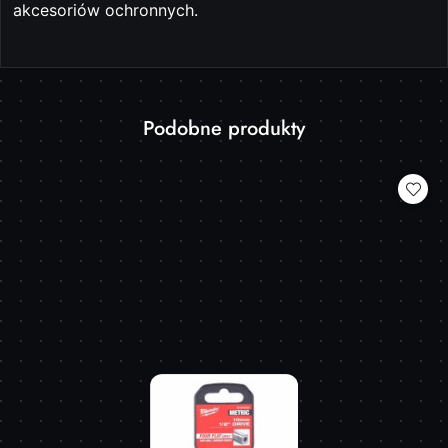
akcesoriów ochronnych.
Produkty
Podobne produkty
Pomiń karuzelę produktów
o
statusie: