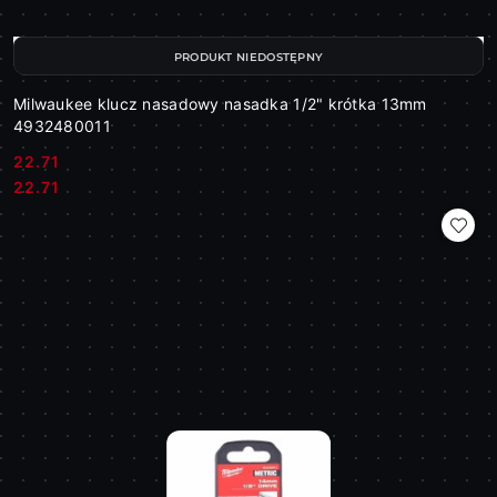
PRODUKT NIEDOSTĘPNY
Milwaukee klucz nasadowy nasadka 1/2" krótka 13mm
4932480011
22.71
Cena:
Cena:
22.71