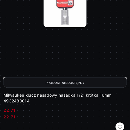
PRODUKT NIEDOSTĘPNY
Milwaukee klucz nasadowy nasadka 1/2" krótka 16mm
4932480014
22.71
Cena:
Cena:
22.71