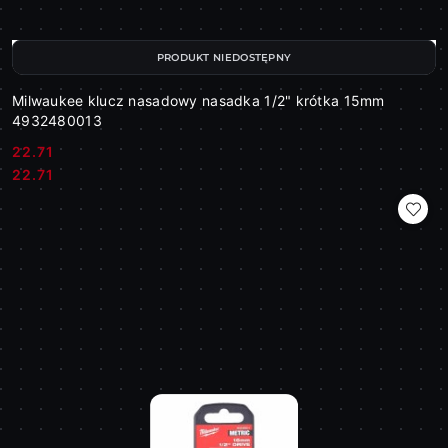
PRODUKT NIEDOSTĘPNY
Milwaukee klucz nasadowy nasadka 1/2" krótka 15mm
4932480013
22.71
Cena:
Cena:
22.71