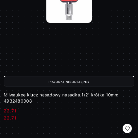
PRODUKT NIEDOSTĘPNY
Milwaukee klucz nasadowy nasadka 1/2" krótka 10mm
4932480008
22.71
Cena:
Cena:
22.71