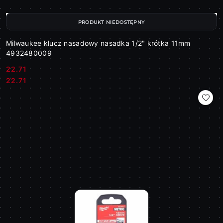
PRODUKT NIEDOSTĘPNY
Milwaukee klucz nasadowy nasadka 1/2" krótka 11mm
4932480009
22.71
Cena:
Cena:
22.71