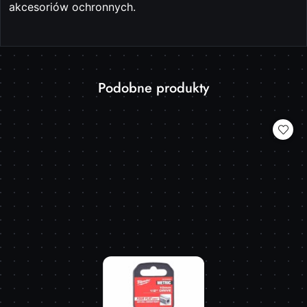
akcesoriów ochronnych.
Produkty
Podobne produkty
Pomiń karuzelę produktów
o
statusie: