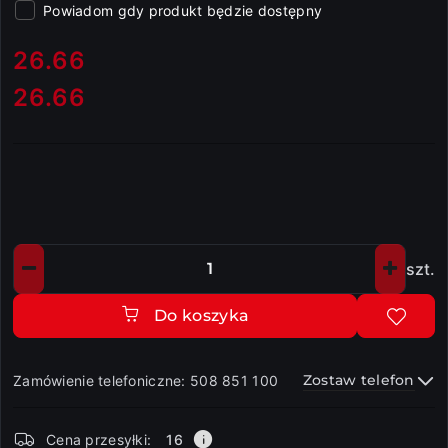
Powiadom gdy produkt będzie dostępny
cena:
26.66
26.66
Cena:
szt.
Ilość
Do koszyka
Zostaw telefon
Zamówienie telefoniczne: 508 851 100
Dostępność
Cena przesyłki:
16