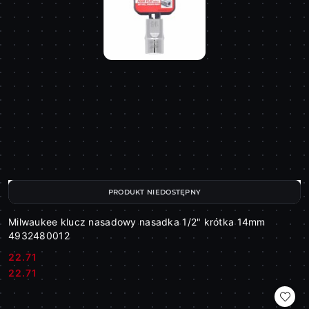
PRODUKT NIEDOSTĘPNY
Milwaukee klucz nasadowy nasadka 1/2" krótka 14mm
4932480012
22.71
Cena:
Cena:
22.71