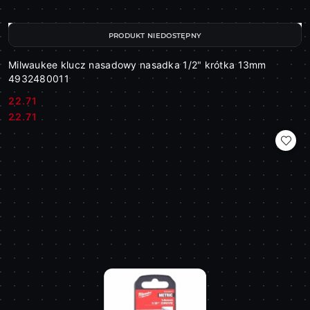
PRODUKT NIEDOSTĘPNY
Milwaukee klucz nasadowy nasadka 1/2" krótka 13mm
4932480011
22.71
Cena:
Cena:
22.71