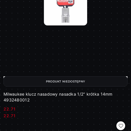
PRODUKT NIEDOSTĘPNY
Milwaukee klucz nasadowy nasadka 1/2" krótka 14mm
4932480012
22.71
Cena:
Cena:
22.71