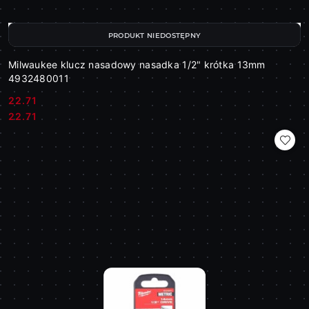
PRODUKT NIEDOSTĘPNY
Milwaukee klucz nasadowy nasadka 1/2" krótka 13mm
4932480011
22.71
Cena:
Cena:
22.71