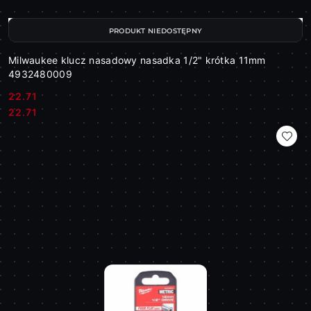
PRODUKT NIEDOSTĘPNY
Milwaukee klucz nasadowy nasadka 1/2" krótka 11mm
4932480009
22.71
Cena:
Cena:
22.71