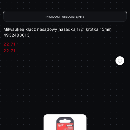
PRODUKT NIEDOSTĘPNY
Milwaukee klucz nasadowy nasadka 1/2" krótka 15mm
4932480013
22.71
Cena:
Cena:
22.71