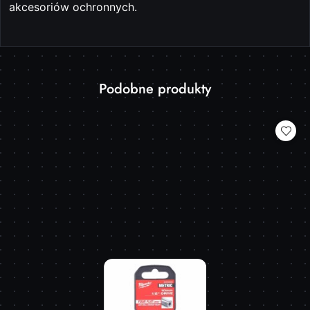
akcesoriów ochronnych.
Produkty
Podobne produkty
Pomiń karuzelę produktów
o
statusie: