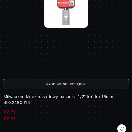
PRODUKT NIEDOSTĘPNY
Milwaukee klucz nasadowy nasadka 1/2" krótka 16mm
4932480014
22.71
Cena:
Cena:
22.71