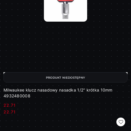
PRODUKT NIEDOSTĘPNY
Milwaukee klucz nasadowy nasadka 1/2" krótka 10mm
4932480008
22.71
Cena:
Cena:
22.71