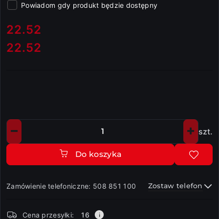
Powiadom gdy produkt będzie dostępny
cena:
22.52
22.52
Cena:
szt.
Ilość
Do koszyka
Zostaw telefon
Zamówienie telefoniczne: 508 851 100
Dostępność
Cena przesyłki:
16