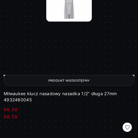
PRODUKT NIEDOSTĘPNY
Milwaukee klucz nasadowy nasadka 1/2" długa 27mm
4932480045
66.39
Cena:
Cena:
66.39