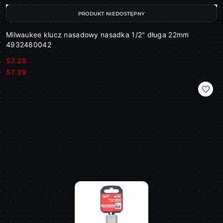
PRODUKT NIEDOSTĘPNY
Milwaukee klucz nasadowy nasadka 1/2" długa 22mm
4932480042
57.29
Cena:
Cena:
57.29