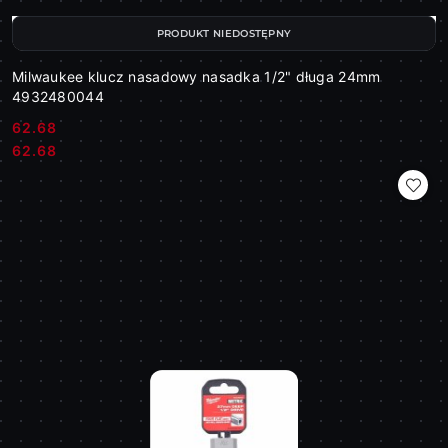
PRODUKT NIEDOSTĘPNY
Milwaukee klucz nasadowy nasadka 1/2" długa 24mm
4932480044
62.68
Cena:
Cena:
62.68