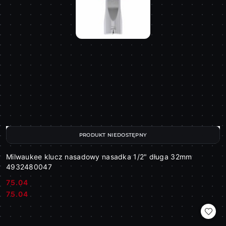
PRODUKT NIEDOSTĘPNY
Milwaukee klucz nasadowy nasadka 1/2" długa 32mm
4932480047
75.04
Cena:
Cena:
75.04