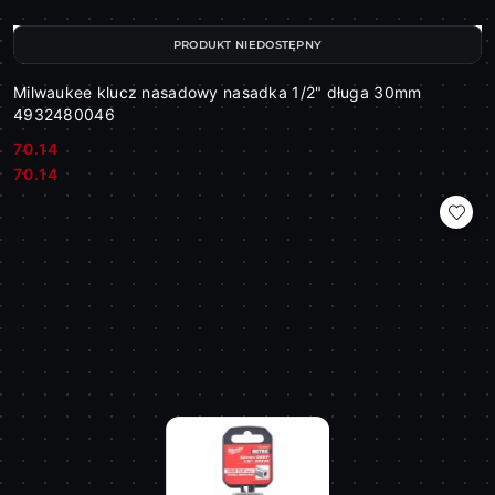
PRODUKT NIEDOSTĘPNY
Milwaukee klucz nasadowy nasadka 1/2" długa 30mm
4932480046
70.14
Cena:
Cena:
70.14