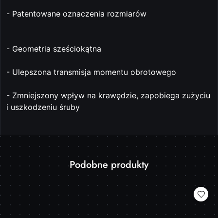
- Patentowane oznaczenia rozmiarów
- Geometria sześciokątna
- Ulepszona transmisja momentu obrotowego
- Zmniejszony wpływ na krawędzie, zapobiega zużyciu
i uszkodzeniu śruby
Produkty
Podobne produkty
Pomiń karuzelę produktów
o
statusie: