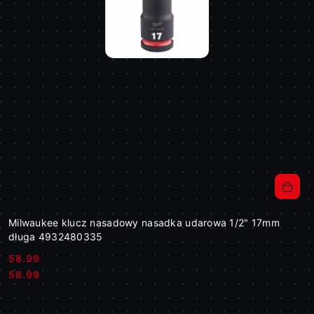
Milwaukee klucz nasadowy nasadka udarowa 1/2" 17mm
długa 4932480335
58.99
Cena:
Cena:
58.99