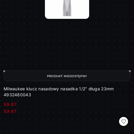
PRODUKT NIEDOSTĘPNY
Milwaukee klucz nasadowy nasadka 1/2" długa 23mm
4932480043
59.87
Cena:
Cena:
59.87