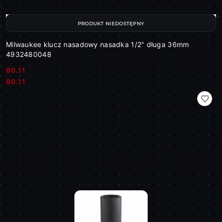
PRODUKT NIEDOSTĘPNY
Milwaukee klucz nasadowy nasadka 1/2" długa 36mm
4932480048
80.11
Cena:
Cena:
80.11