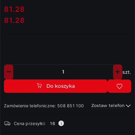
cena:
81.28
81.28
Cena:
szt.
Ilość
Do koszyka
Zostaw telefon
Zamówienie telefoniczne: 508 851 100
Dostępność
Cena przesyłki:
16
i
dostawa
Wyślij