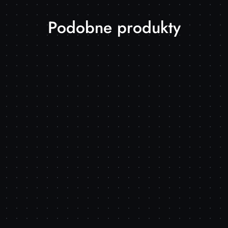
Produkty
Podobne produkty
o
statusie: