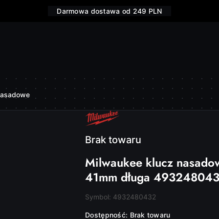
Darmowa dostawa od 249 PLN
nasadowe
NAZWA
PRODUCENTA:
MILWAUKEE
Brak towaru
Milwaukee klucz nasado
41mm długa 49324804
Symbol:
4932480432
Dostępność:
Brak towaru