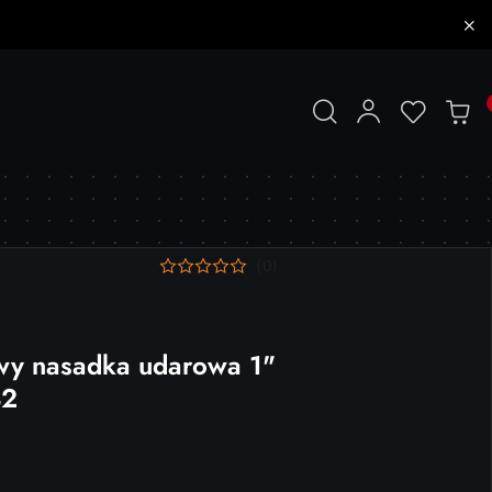
(0)
wy nasadka udarowa 1"
32