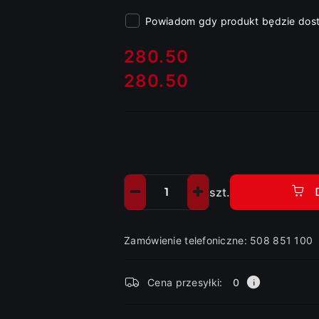
Powiadom gdy produkt będzie dos
cena:
280.50
280.50
Cena:
szt.
Ilość
Zamówienie telefoniczne: 508 851 100
Dostępność
Cena przesyłki:
0
i
dostawa