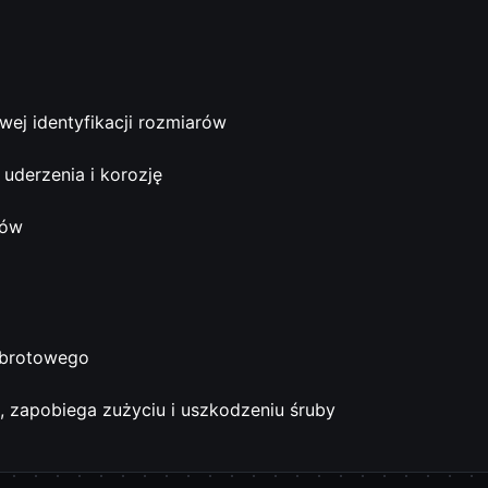
twej identyfikacji rozmiarów
uderzenia i korozję
rów
obrotowego
, zapobiega zużyciu i uszkodzeniu śruby