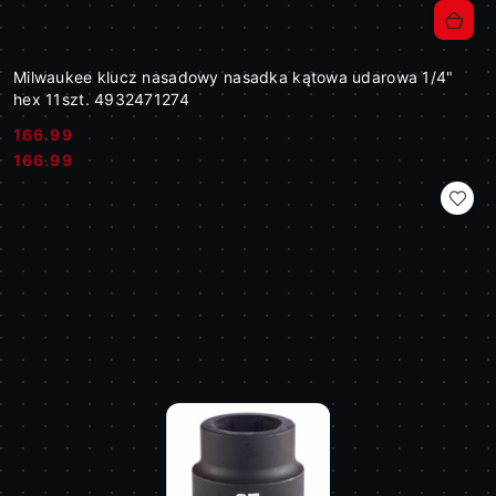
Milwaukee klucz nasadowy nasadka kątowa udarowa 1/4"
hex 11szt. 4932471274
166.99
Cena:
Cena:
166.99