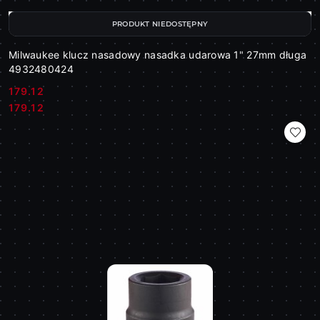
PRODUKT NIEDOSTĘPNY
Milwaukee klucz nasadowy nasadka udarowa 1" 27mm długa
4932480424
179.12
Cena:
Cena:
179.12