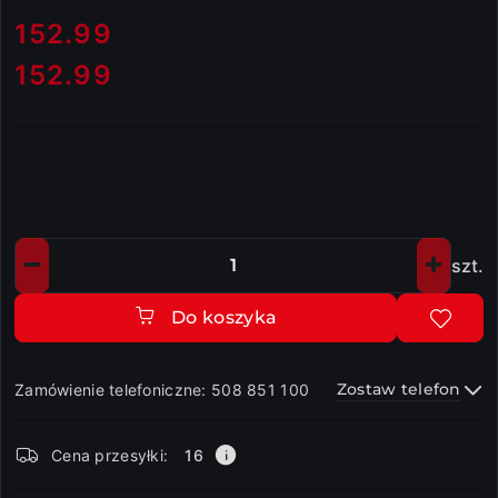
cena:
152.99
152.99
Cena:
szt.
Ilość
Do koszyka
Zostaw telefon
Zamówienie telefoniczne: 508 851 100
Dostępność
Cena przesyłki:
16
i
dostawa
Wyślij