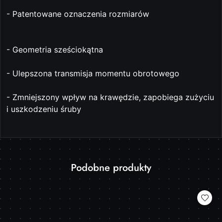
- Patentowane oznaczenia rozmiarów
- Geometria sześciokątna
- Ulepszona transmisja momentu obrotowego
- Zmniejszony wpływ na krawędzie, zapobiega zużyciu
i uszkodzeniu śruby
Produkty
Podobne produkty
Pomiń karuzelę produktów
o
statusie: