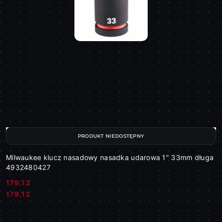
PRODUKT NIEDOSTĘPNY
Milwaukee klucz nasadowy nasadka udarowa 1" 33mm długa
4932480427
179.12
Cena:
Cena:
179.12