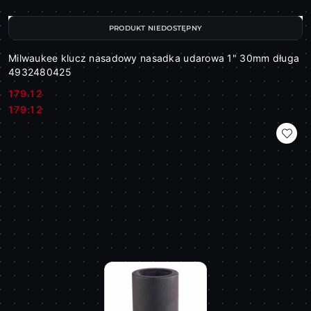
PRODUKT NIEDOSTĘPNY
Milwaukee klucz nasadowy nasadka udarowa 1" 30mm długa
4932480425
179.12
Cena:
Cena:
179.12