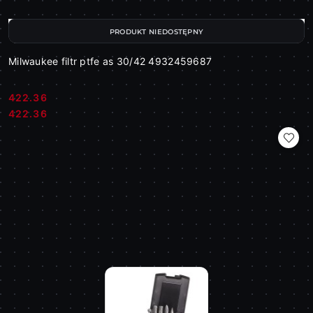
PRODUKT NIEDOSTĘPNY
Milwaukee filtr ptfe as 30/42 4932459687
422.36
Cena:
Cena:
422.36