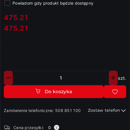
Powiadom gdy produkt będzie dostępny
cena:
475.21
475.21
Cena:
szt.
Ilość
Do koszyka
Zostaw telefon
Zamówienie telefoniczne: 508 851 100
Dostępność
Cena przesyłki:
0