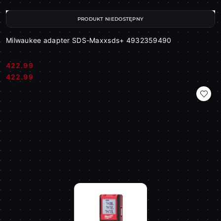
PRODUKT NIEDOSTĘPNY
Milwaukee adapter SDS-Maxxsds+ 4932359490
422.99
Cena:
Cena:
422.99