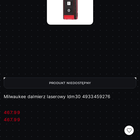
PRODUKT NIEDOSTĘPNY
Milwaukee dalmierz laserowy ldm30 4933459276
467.99
Cena:
Cena:
467.99