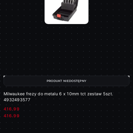
PRODUKT NIEDOSTĘPNY
Milwaukee frezy do metalu 6 x 10mm tct zestaw 5szt.
4932493577
416.99
Cena:
Cena:
416.99