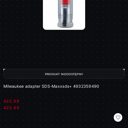
PRODUKT NIEDOSTĘPNY
Milwaukee adapter SDS-Maxxsds+ 4932359490
422.99
Cena:
Cena:
422.99