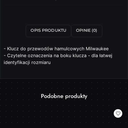
i
dostawa
Wyślij
OPIS PRODUKTU
OPINIE (0)
- Klucz do przewodów hamulcowych Milwaukee
- Czytelne oznaczenia na boku klucza - dla łatwej
identyfikacji rozmiaru
Produkty
Podobne produkty
Pomiń karuzelę produktów
o
statusie: