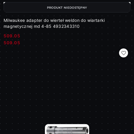
PRODUKT NIEDOSTĘPNY
Milwaukee adapter do wierteł weldon do wiartarki
magnetycznej md 4-85 4932343310
509.05
Cena:
Cena:
509.05