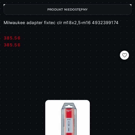
PRODUKT NIEDOSTĘPNY
Milwaukee adapter fixtec clr m18x2,5›m16 4932399174
385.56
Cena:
Cena:
385.56