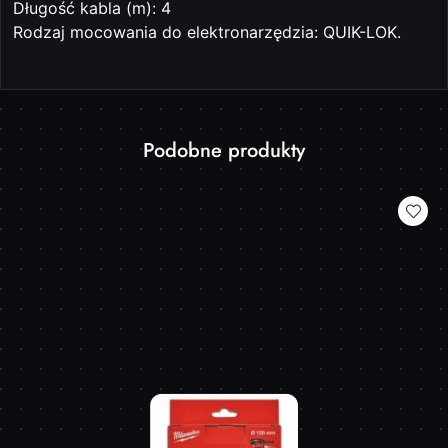
Długość kabla (m): 4
Rodzaj mocowania do elektronarzędzia: QUIK-LOK.
Produkty
Podobne produkty
Pomiń karuzelę produktów
o
statusie: