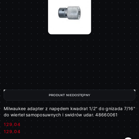
PRODUKT NIEDOSTĘPNY
Milwaukee adapter z napędem kwadrat 1/2" do gnizada 7/16"
do wierteł samoposuwnych i swidrów udar. 48660061
129.04
Cena:
Cena:
129.04