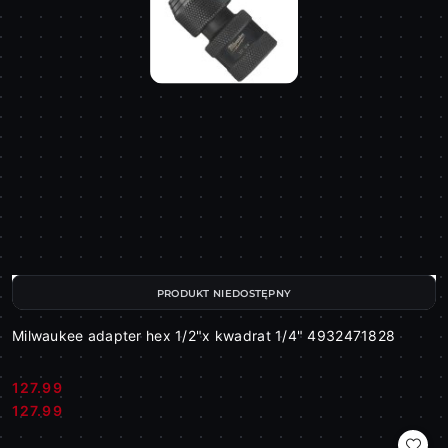
PRODUKT NIEDOSTĘPNY
Milwaukee adapter hex 1/2"x kwadrat 1/4" 4932471828
127.99
Cena:
Cena:
127.99