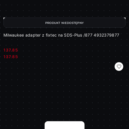
PRODUKT NIEDOSTĘPNY
Milwaukee adapter z fixtec na SDS-Plus /877 4932379877
137.85
Cena:
Cena:
137.85