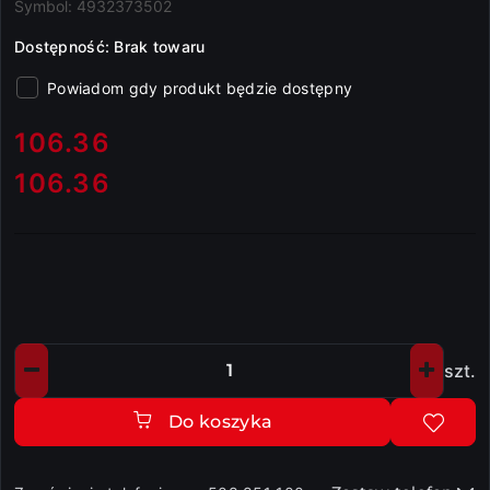
Symbol:
4932373502
Dostępność:
Brak towaru
Powiadom gdy produkt będzie dostępny
cena:
106.36
106.36
Cena:
szt.
Ilość
Do koszyka