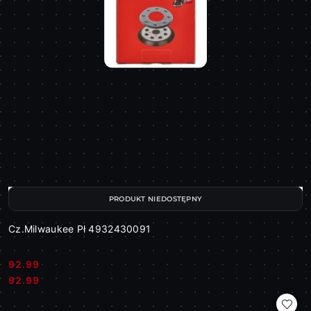
PRODUKT NIEDOSTĘPNY
Cz.Milwaukee Pł 4932430091
92.99
Cena:
Cena:
92.99