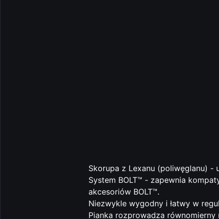
Skorupa z Lexanu (poliwęglanu) - u
System BOLT™ - zapewnia kompatyb
akcesoriów BOLT™.
Niezwykle wygodny i łatwy w regula
Pianka rozprowadza równomierny n