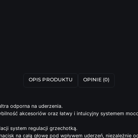
OPIS PRODUKTU
OPINIE (0)
ltra odporna na uderzenia.
ilność akcesoriów oraz łatwy i intuicyjny systemem moc
cji system regulacji grzechotką.
acisk na całą głowę pod wpływem uderzeń, niezależnie od