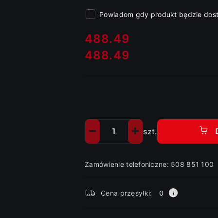
Powiadom gdy produkt będzie dos
cena:
488.49
488.49
Cena:
szt.
Ilość
Zamówienie telefoniczne: 508 851 100
Dostępność
Cena przesyłki:
0
i
dostawa