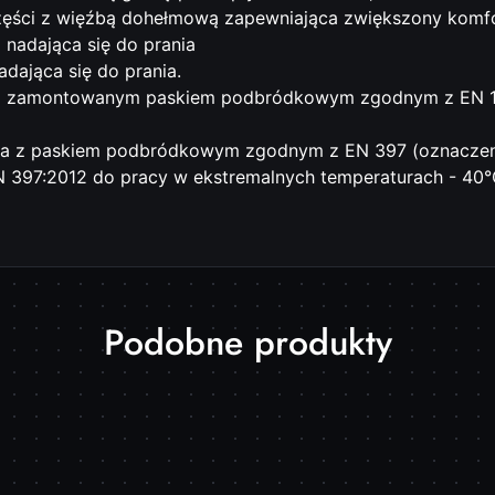
ęści z więźbą dohełmową zapewniająca zwiększony komfo
nadająca się do prania
dająca się do prania.
 z zamontowanym paskiem podbródkowym zgodnym z EN 1
na z paskiem podbródkowym zgodnym z EN 397 (oznaczen
 397:2012 do pracy w ekstremalnych temperaturach - 40°
Produkty
Podobne produkty
o
statusie: