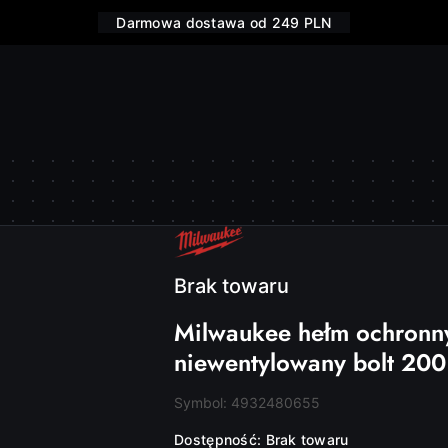
Darmowa dostawa od 249 PLN
NAZWA
PRODUCENTA:
MILWAUKEE
Brak towaru
Milwaukee hełm ochronny
niewentylowany bolt 200
Symbol:
4932480655
Dostępność:
Brak towaru