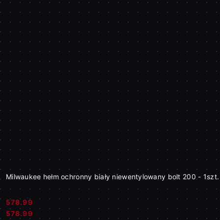
Milwaukee hełm ochronny biały niewentylowany bolt 200 - 1sz
578.99
Cena:
Cena:
578.99