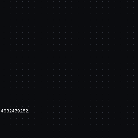
PRODUKT NIEDOSTĘPNY
t. 4932479252