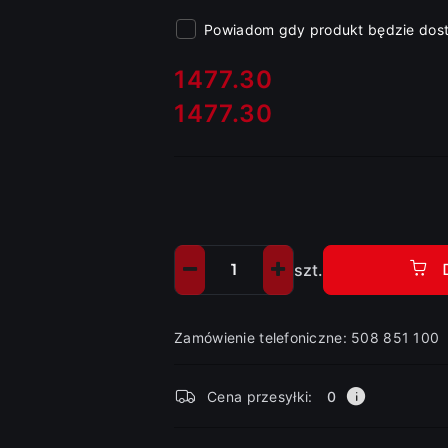
Powiadom gdy produkt będzie dos
cena:
1477.30
1477.30
Cena:
szt.
Ilość
Zamówienie telefoniczne: 508 851 100
Dostępność
Cena przesyłki:
0
i
dostawa