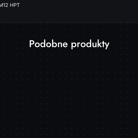
 M12 HPT
Produkty
Podobne produkty
o
statusie: