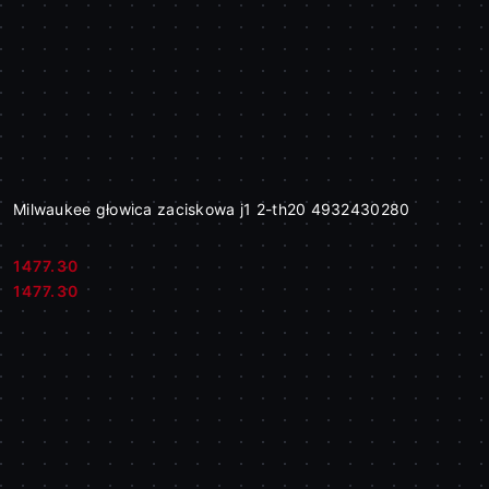
Milwaukee głowica zaciskowa j1 2-th20 4932430280
1477.30
Cena:
Cena:
1477.30