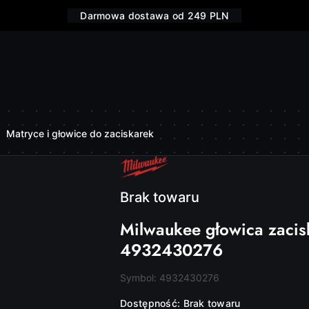
Darmowa dostawa od 249 PLN
Matryce i głowice do zaciskarek
NAZWA
PRODUCENTA:
MILWAUKEE
Brak towaru
Milwaukee głowica zacis
4932430276
Symbol:
4932430276
Dostępność:
Brak towaru