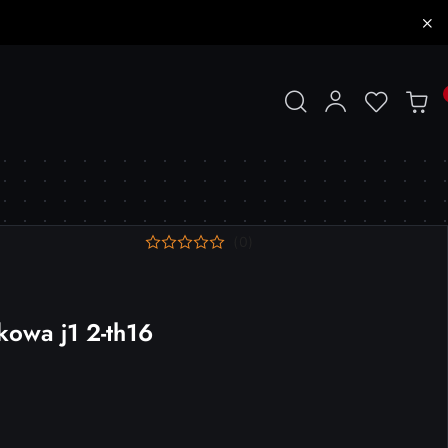
(0)
kowa j1 2-th16