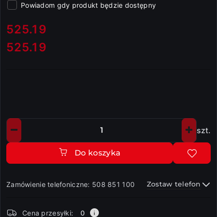
Powiadom gdy produkt będzie dostępny
cena:
525.19
525.19
Cena:
szt.
Ilość
Do koszyka
Zostaw telefon
Zamówienie telefoniczne: 508 851 100
Dostępność
Cena przesyłki:
0