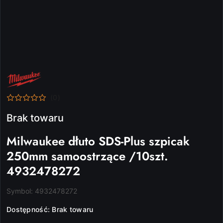
NAZWA
PRODUCENTA:
MILWAUKEE
(0)
Brak towaru
Milwaukee dłuto SDS-Plus szpicak
250mm samoostrzące /10szt.
4932478272
Symbol:
4932478272
Dostępność:
Brak towaru