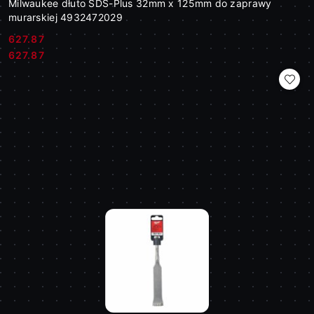
Milwaukee dłuto SDS-Plus 32mm x 125mm do zaprawy
murarskiej 4932472029
627.87
Cena:
Cena:
627.87