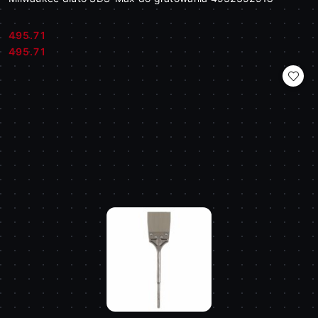
495.71
Cena:
Cena:
495.71