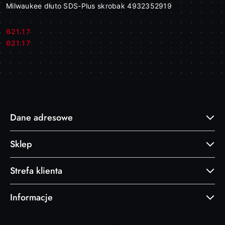
Milwaukee dłuto SDS-Plus skrobak 4932352919
621.17
Cena:
Cena:
621.17
Dane adresowe
Sklep
Strefa klienta
Informacje