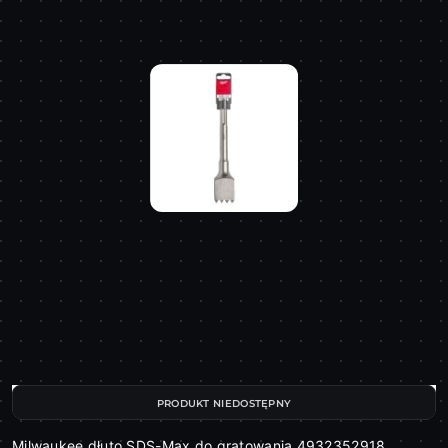
PRODUKT NIEDOSTĘPNY
Milwaukee dłuto SDS-Max do gratowania 4932352918