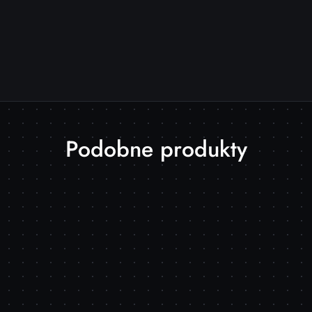
Produkty
Podobne produkty
o
statusie: