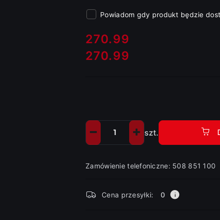
Powiadom gdy produkt będzie dos
cena:
270.99
270.99
Cena:
szt.
Ilość
Zamówienie telefoniczne: 508 851 100
Dostępność
Cena przesyłki:
0
i
dostawa