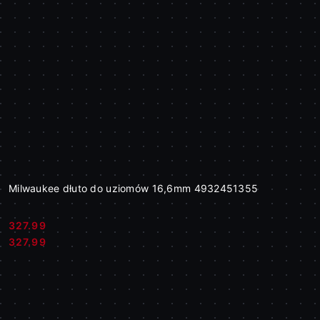
Milwaukee dłuto do uziomów 16,6mm 4932451355
327.99
Cena:
Cena:
327.99