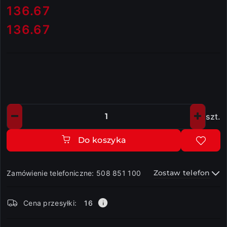
cena:
136.67
136.67
Cena:
szt.
Ilość
Do koszyka
Zostaw telefon
Zamówienie telefoniczne: 508 851 100
Dostępność
Cena przesyłki:
16
i
dostawa
Wyślij