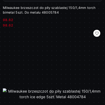
Milwaukee brzeszczot do piły szablastej 150/1,4mm torch
bimetal 5szt. Do metalu 48005784
98.62
Cena:
Cena:
98.62