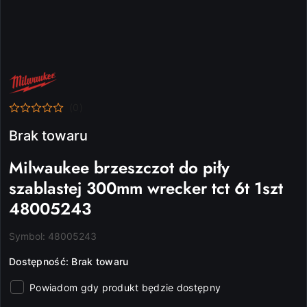
NAZWA
PRODUCENTA:
MILWAUKEE
(0)
Brak towaru
Milwaukee brzeszczot do piły
szablastej 300mm wrecker tct 6t 1szt
48005243
Symbol:
48005243
Dostępność:
Brak towaru
Powiadom gdy produkt będzie dostępny