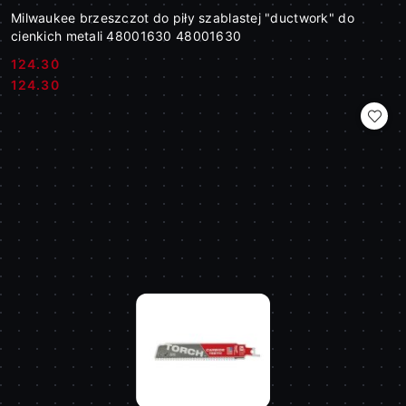
Milwaukee brzeszczot do piły szablastej "ductwork" do
cienkich metali 48001630 48001630
124.30
Cena:
Cena:
124.30