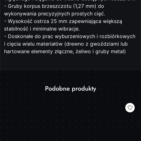
- Gruby korpus brzeszczotu (1,27 mm) do
wykonywania precyzyjnych prostych cięć.
- Wysokość ostrza 25 mm zapewniająca większą
stabilność i minimalne wibracje.
- Doskonałe do prac wyburzeniowych i rozbiórkowych
i cięcia wielu materiałów (drewno z gwoździami lub
hartowane elementy złączne, żeliwo i gruby metal)
Produkty
Podobne produkty
Pomiń karuzelę produktów
o
statusie: