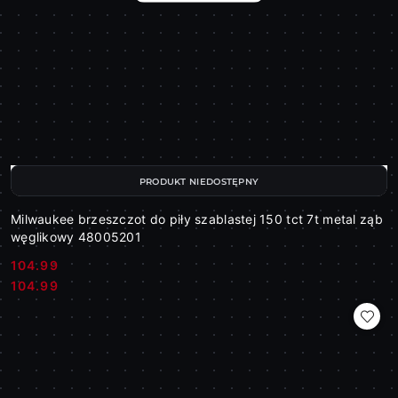
PRODUKT NIEDOSTĘPNY
Milwaukee brzeszczot do piły szablastej 150 tct 7t metal ząb
węglikowy 48005201
104.99
Cena:
Cena:
104.99