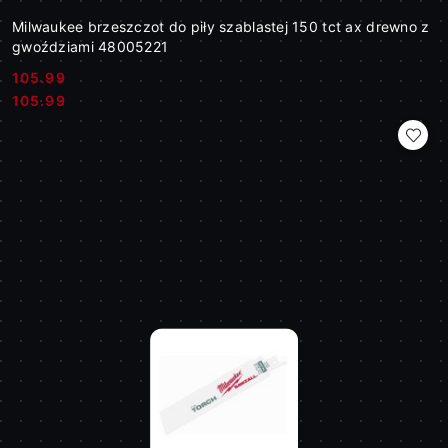
Milwaukee brzeszczot do piły szablastej 150 tct ax drewno z
gwoździami 48005221
105.99
Cena:
Cena:
105.99