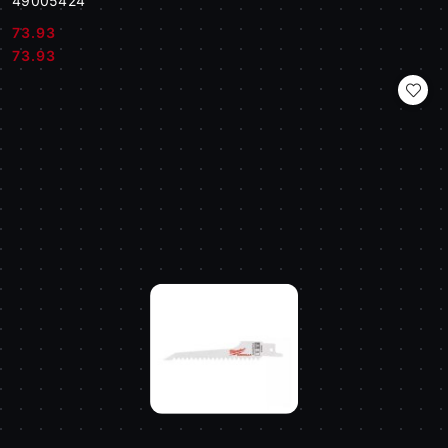
49005424
73.93
Cena:
Cena:
73.93