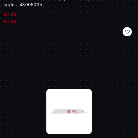
co/5sz 48005035
87.99
Cena:
Cena:
87.99