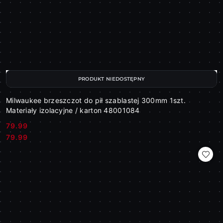
PRODUKT NIEDOSTĘPNY
Milwaukee brzeszczot do pił szablastej 300mm 1szt.
Materiały izolacyjne / karton 48001084
79.99
Cena:
Cena:
79.99