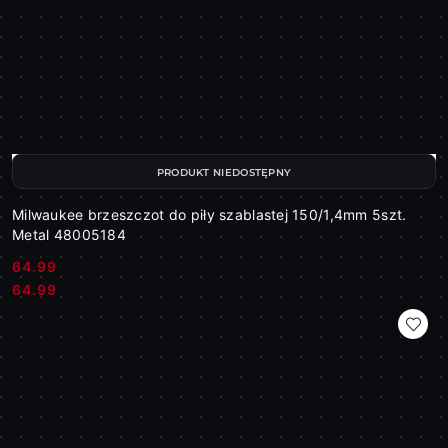
PRODUKT NIEDOSTĘPNY
Milwaukee brzeszczot do piły szablastej 150/1,4mm 5szt.
Metal 48005184
64.99
Cena:
Cena:
64.99