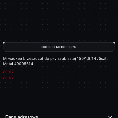
PRODUKT NIEDOSTĘPNY
Milwaukee brzeszczot do piły szablastej 150/1,8/14 /5szt.
Metal 49005614
81.97
Cena:
Cena:
81.97
Dane adresowe