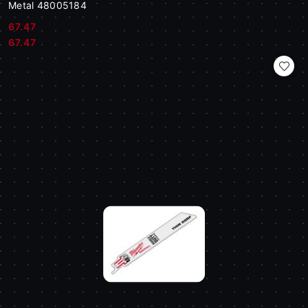
Metal 48005184
67.47
Cena:
Cena:
67.47