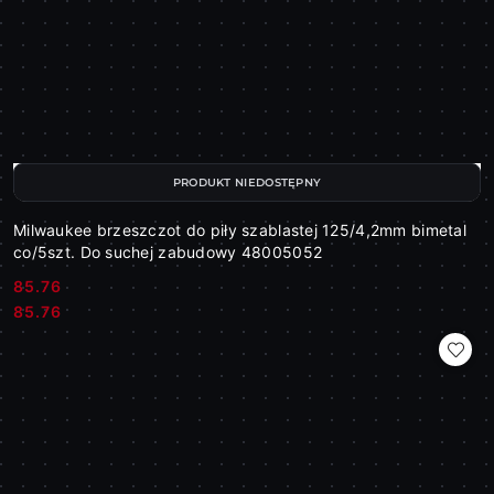
PRODUKT NIEDOSTĘPNY
Milwaukee brzeszczot do piły szablastej 125/4,2mm bimetal
co/5szt. Do suchej zabudowy 48005052
85.76
Cena:
Cena:
85.76