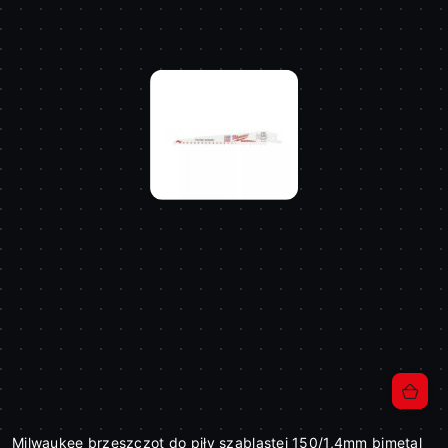
Milwaukee brzeszczot do piły szablastej 150/1,4mm bimetal