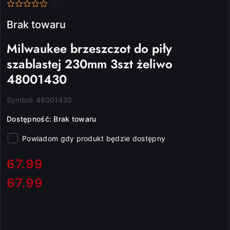
(0)
Brak towaru
Milwaukee brzeszczot do piły
szablastej 230mm 3szt żeliwo
48001430
Symbol:
48001430
Dostępność:
Brak towaru
Powiadom gdy produkt będzie dostępny
cena:
67.99
67.99
Cena: