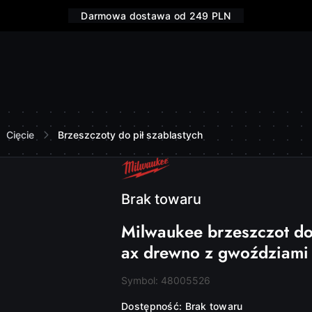
Darmowa dostawa od 249 PLN
Cięcie
Brzeszczoty do pił szablastych
NAZWA
PRODUCENTA:
MILWAUKEE
Brak towaru
Milwaukee brzeszczot do 
ax drewno z gwoździami
Symbol:
48005526
Dostępność:
Brak towaru