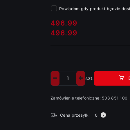
Powiadom gdy produkt będzie dos
cena:
496.99
496.99
Cena:
szt.
Ilość
Zamówienie telefoniczne: 508 851 100
Dostępność
Cena przesyłki:
0
i
dostawa