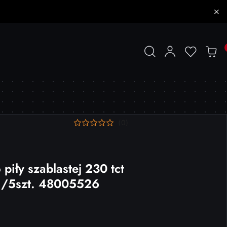
(0)
piły szablastej 230 tct
 /5szt. 48005526