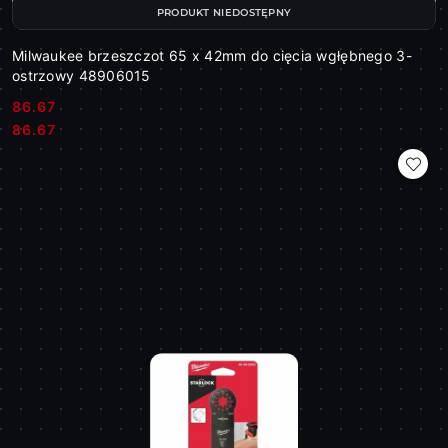
PRODUKT NIEDOSTĘPNY
Milwaukee brzeszczot 65 x 42mm do cięcia wgłębnego 3-
ostrzowy 48906015
86.67
Cena:
Cena:
86.67