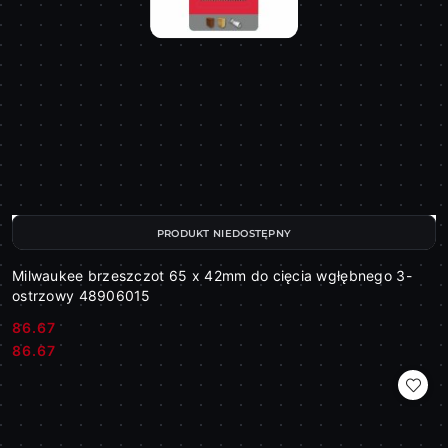
PRODUKT NIEDOSTĘPNY
Milwaukee brzeszczot 65 x 42mm do cięcia wgłębnego 3-
ostrzowy 48906015
86.67
Cena:
Cena:
86.67