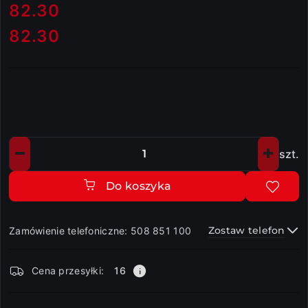
cena:
82.30
82.30
Cena:
szt.
Ilość
Do koszyka
Zostaw telefon
Zamówienie telefoniczne: 508 851 100
Dostępność
Cena przesyłki:
16
i
dostawa
Wyślij