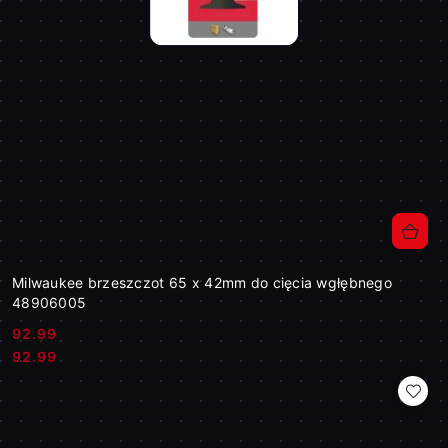
Milwaukee brzeszczot 65 x 42mm do cięcia wgłębnego
48906005
92.99
Cena:
Cena:
92.99