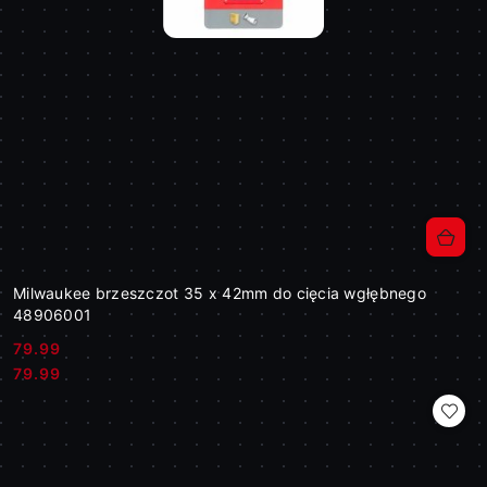
Milwaukee brzeszczot 35 x 42mm do cięcia wgłębnego
48906001
79.99
Cena:
Cena:
79.99