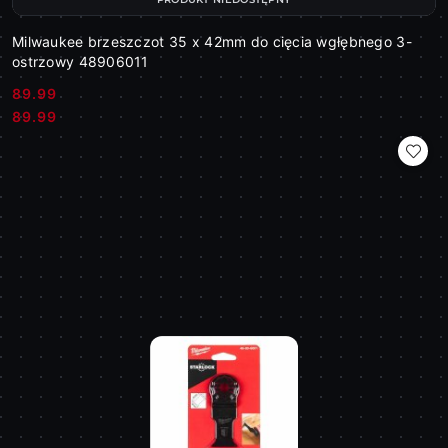
Milwaukee brzeszczot 35 x 42mm do cięcia wgłębnego 3-
ostrzowy 48906011
89.99
Cena:
Cena:
89.99