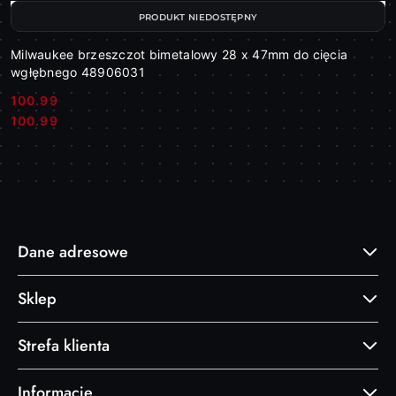
PRODUKT NIEDOSTĘPNY
Milwaukee brzeszczot bimetalowy 28 x 47mm do cięcia
wgłębnego 48906031
100.99
Cena:
Cena:
100.99
Dane adresowe
Sklep
Strefa klienta
Informacje