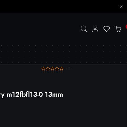
(0)
wy m12fbfl13-0 13mm