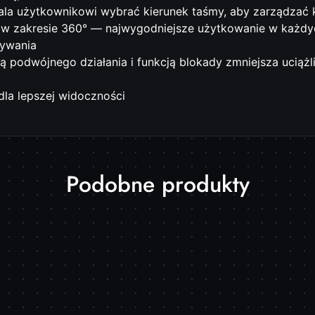
la użytkownikowi wybrać kierunek taśmy, aby zarządzać ki
y w zakresie 360° — najwygodniejsze użytkowanie w każd
ywania
ą podwójnego działania i funkcją blokady zmniejsza uciąż
dla lepszej widoczności
Produkty
Podobne produkty
o
statusie: