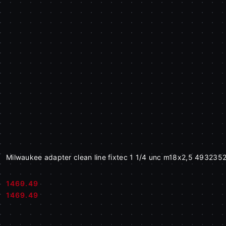
Milwaukee adapter clean line fixtec 1 1/4 unc m18x2,5 493235
1469.49
Cena:
Cena:
1469.49