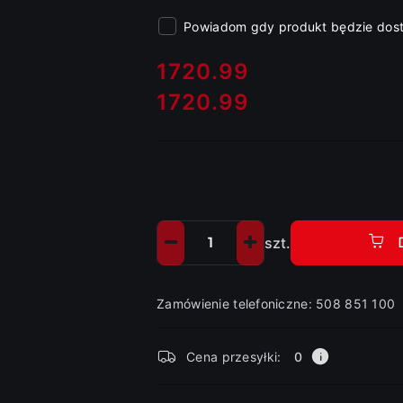
Powiadom gdy produkt będzie dos
cena:
1720.99
1720.99
Cena:
szt.
Ilość
Zamówienie telefoniczne: 508 851 100
Dostępność
Cena przesyłki:
0
i
dostawa