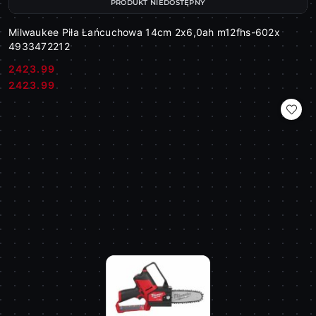
PRODUKT NIEDOSTĘPNY
Milwaukee Piła Łańcuchowa 14cm 2x6,0ah m12fhs-602x
4933472212
2423.99
Cena:
Cena:
2423.99