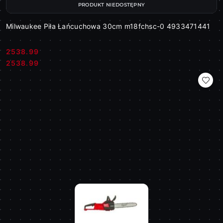
PRODUKT NIEDOSTĘPNY
Milwaukee Piła Łańcuchowa 30cm m18fchsc-0 4933471441
2538.99
Cena:
Cena:
2538.99