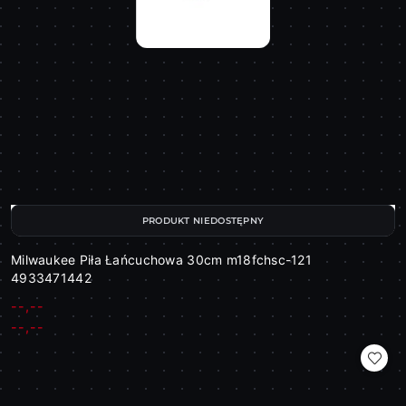
PRODUKT NIEDOSTĘPNY
Milwaukee Piła Łańcuchowa 30cm m18fchsc-121
4933471442
--,--
Cena:
Cena:
--,--