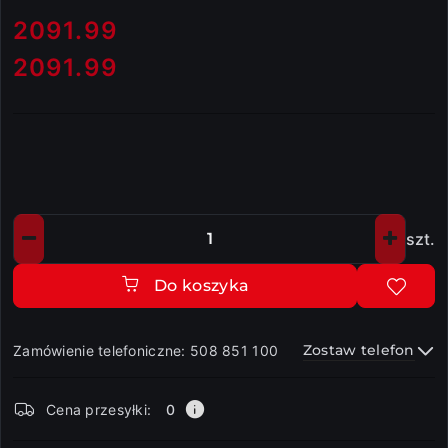
cena:
2091.99
2091.99
Cena:
szt.
Ilość
Do koszyka
Zostaw telefon
Zamówienie telefoniczne: 508 851 100
Dostępność
Cena przesyłki:
0
i
dostawa
Wyślij