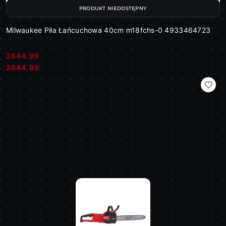
PRODUKT NIEDOSTĘPNY
Milwaukee Piła Łańcuchowa 40cm m18fchs-0 4933464723
2644.99
Cena:
Cena:
2644.99