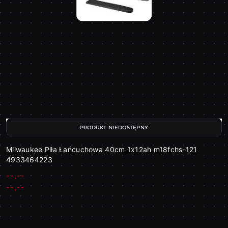
PRODUKT NIEDOSTĘPNY
Milwaukee Piła Łańcuchowa 40cm 1x12ah m18fchs-121
4933464223
--,--
Cena:
Cena:
--,--