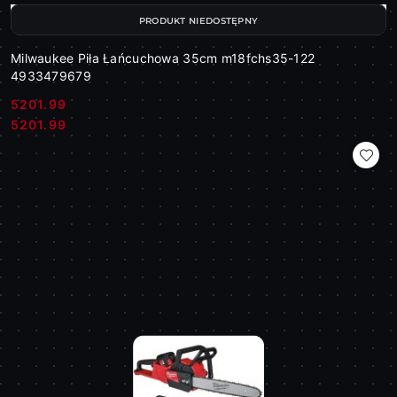
PRODUKT NIEDOSTĘPNY
Milwaukee Piła Łańcuchowa 35cm m18fchs35-122
4933479679
5201.99
Cena:
Cena:
5201.99