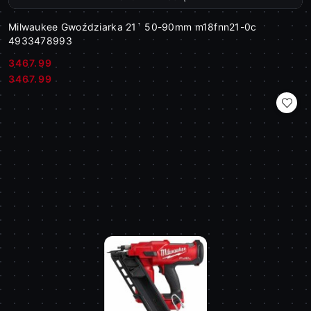
Milwaukee Gwoździarka 21` 50-90mm m18fnn21-0c
4933478993
3467.99
Cena:
Cena:
3467.99