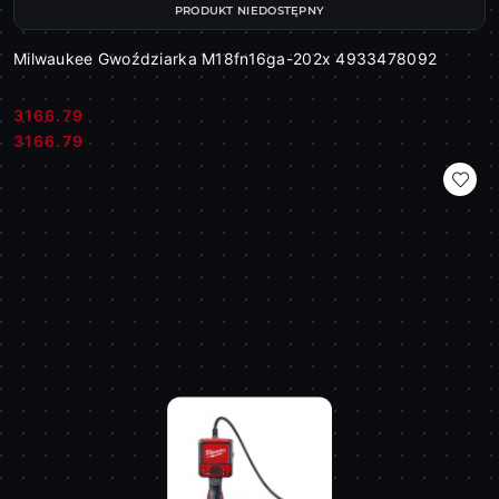
PRODUKT NIEDOSTĘPNY
Milwaukee Gwoździarka M18fn16ga-202x 4933478092
3166.79
Cena:
Cena:
3166.79