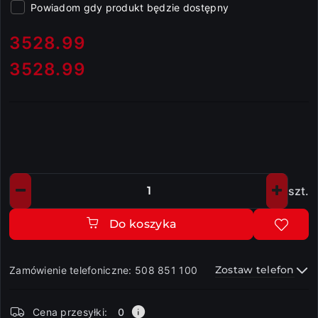
Powiadom gdy produkt będzie dostępny
cena:
3528.99
3528.99
Cena:
szt.
Ilość
Do koszyka
Zostaw telefon
Zamówienie telefoniczne: 508 851 100
Dostępność
Cena przesyłki:
0