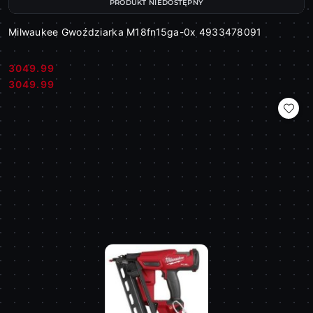
PRODUKT NIEDOSTĘPNY
Milwaukee Gwoździarka M18fn15ga-0x 4933478091
3049.99
Cena:
Cena:
3049.99