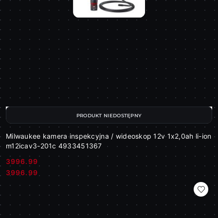
PRODUKT NIEDOSTĘPNY
Milwaukee kamera inspekcyjna / wideoskop 12v 1x2,0ah li-ion
m12icav3-201c 4933451367
3996.99
Cena:
Cena:
3996.99