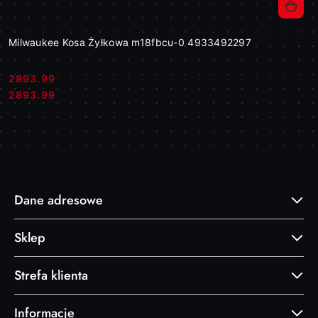
Milwaukee Kosa Żyłkowa m18fbcu-0 4933492297
2893.99
Cena:
Cena:
2893.99
Dane adresowe
Sklep
Strefa klienta
Informacje