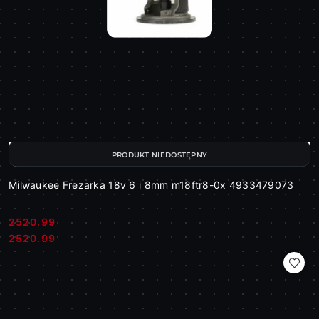
PRODUKT NIEDOSTĘPNY
Milwaukee Frezarka 18v 6 i 8mm m18ftr8-0x 4933479073
2520.99
Cena:
Cena:
2520.99