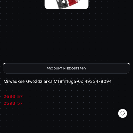
PRODUKT NIEDOSTĘPNY
Milwaukee Gwoździarka M18fn16ga-0x 4933478094
2593.57
Cena:
Cena:
2593.57