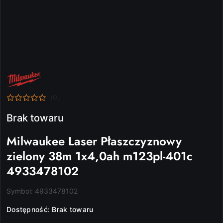
NAZWA
PRODUCENTA:
MILWAUKEE
(0)
Brak towaru
Milwaukee Laser Płaszczyznowy
zielony 38m 1x4,0ah m123pl-401c
4933478102
Symbol:
4933478102
Dostępność:
Brak towaru