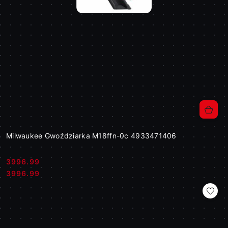
Milwaukee Gwoździarka M18ffn-0c 4933471406
3996.99
Cena:
Cena:
3996.99