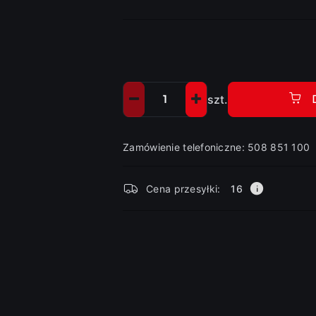
szt.
Ilość
Zamówienie telefoniczne: 508 851 100
Dostępność
Cena przesyłki:
16
i
dostawa