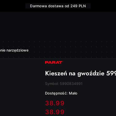
Darmowa dostawa od 249 PLN
enie narzędziowe
NAZWA
PRODUCENTA:
PARAT
Kieszeń na gwoździe 5
Symbol:
5990834991
Dostępność:
Mało
cena:
38.99
38.99
Cena: