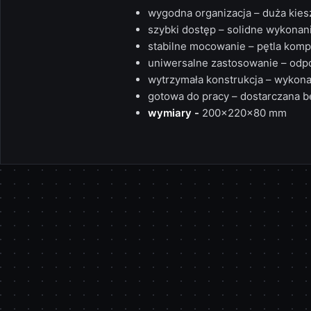
wygodna organizacja –
duża kiesz
szybki dostęp –
solidne wykonani
stabilne mocowanie –
pętla komp
uniwersalne zastosowanie –
odpo
wytrzymała konstrukcja –
wykonan
gotowa do pracy –
dostarczana be
wymiary -
200x220x80 mm
Pomiń karuzelę produktów