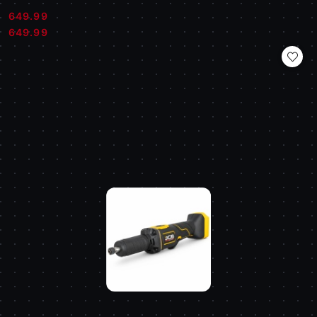
649.99
Cena:
Cena:
649.99