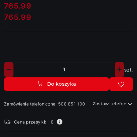
cena:
765.99
765.99
Cena:
szt.
Ilość
Do koszyka
Zostaw telefon
Zamówienie telefoniczne: 508 851 100
Dostępność
Cena przesyłki:
0
i
dostawa
Wyślij