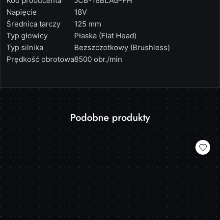
Kod producenta
JCB-18BLAG-FH
Napięcie
18V
Średnica tarczy
125 mm
Typ głowicy
Płaska (Flat Head)
Typ silnika
Bezszczotkowy (Brushless)
Prędkość obrotowa
8500 obr./min
Produkty
Podobne produkty
Pomiń karuzelę produktów
o
statusie: